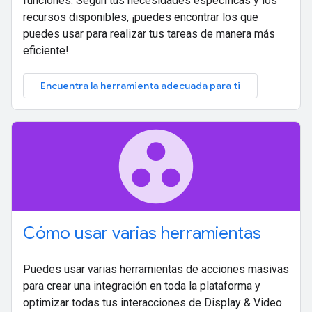
funciones. Según tus necesidades específicas y los
recursos disponibles, ¡puedes encontrar los que
puedes usar para realizar tus tareas de manera más
eficiente!
Encuentra la herramienta adecuada para ti
group_work
Cómo usar varias herramientas
Puedes usar varias herramientas de acciones masivas
para crear una integración en toda la plataforma y
optimizar todas tus interacciones de Display & Video