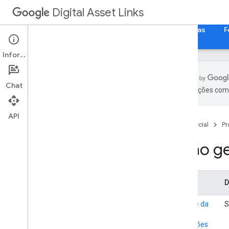
Digital Asset Links
Página inicial
Guias
Referência
Amostras
F
Informações
Chat
As traduções com 
Visão geral das referências
Sintaxe da lista de instruções
API
Página inicial
Pr
Strings de relação
Visão ge
Uso do API
Seção
D
Sintaxe da
S
lista de
instruções