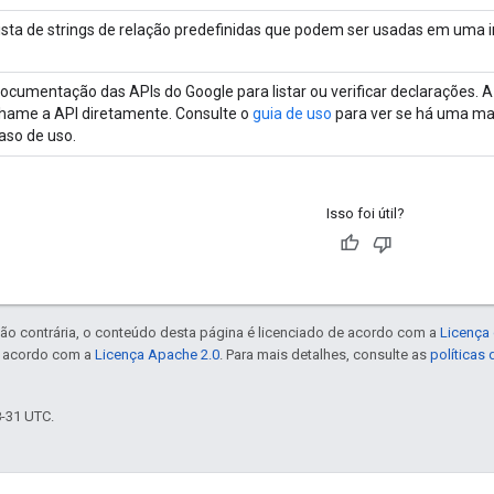
ista de strings de relação predefinidas que podem ser usadas em uma i
ocumentação das APIs do Google para listar ou verificar declarações. 
hame a API diretamente. Consulte o
guia de uso
para ver se há uma man
aso de uso.
Isso foi útil?
ão contrária, o conteúdo desta página é licenciado de acordo com a
Licença 
e acordo com a
Licença Apache 2.0
. Para mais detalhes, consulte as
políticas
8-31 UTC.