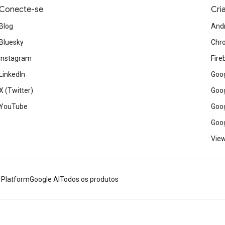
Conecte-se
Cri
Blog
And
Bluesky
Chr
Instagram
Fire
LinkedIn
Goog
X (Twitter)
Goog
YouTube
Goog
Goog
View
 Platform
Google AI
Todos os produtos