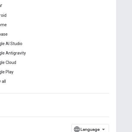
ar
roid
ome
base
le AI Studio
le Antigravity
le Cloud
le Play
 all