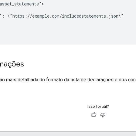
asset_statements">

": \"https://example.com/includedstatements.json\"

rmações
ão mais detalhada do formato da lista de declarações e dos co
Isso foi útil?