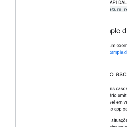
A API DAL 
return_r
Exemplo de
Confira um exem
http://example.d
Como esca
Em alguns casos,
necessário emit
disponível em v
o mesmo app par
Nessas situaçõ