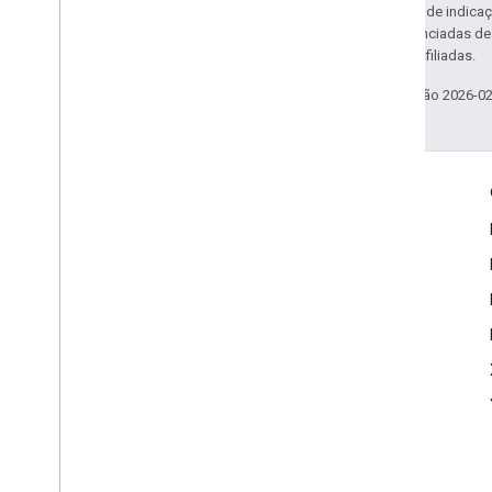
Exceto em caso de indicaç
código são licenciadas d
da Oracle e/ou afiliadas.
Última atualização 2026-0
Informações do produto
Termos de Serviço
Limites de uso
Preços
Notas da versão