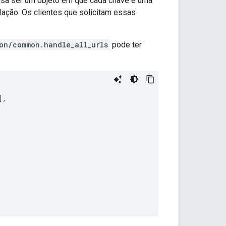
sa ser um objeto em que cada chave é uma
lação. Os clientes que solicitam essas
on/common.handle_all_urls
pode ter
],