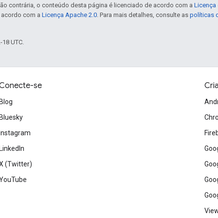
ão contrária, o conteúdo desta página é licenciado de acordo com a
Licença 
e acordo com a
Licença Apache 2.0
. Para mais detalhes, consulte as
políticas
2-18 UTC.
Conecte-se
Cri
Blog
And
Bluesky
Chr
Instagram
Fire
LinkedIn
Goog
X (Twitter)
Goog
YouTube
Goog
Goog
View