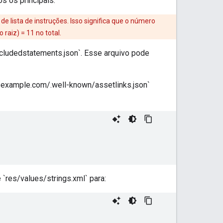
os os principais.
 lista de instruções. Isso significa que o número
raiz) = 11 no total.
ncludedstatements.json`. Esse arquivo pode
//example.com/.well-known/assetlinks.json`
 `res/values/strings.xml` para: