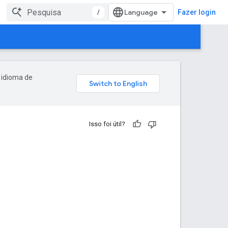
/
Fazer login
 idioma de
Isso foi útil?