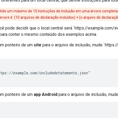
s diferentes para um local central, que define instruções para tod
itido um máximo de 10 instruções de inclusão em uma árvore completa de
vore é: (10 arquivos de declaração incluídos) + (o arquivo de declaração 
cê pode decidir que o local central será `https://example.com/i
 para conter o mesmo conteúdo dos exemplos acima.
 um ponteiro de um
site
para o arquivo de inclusão, mude `https:
tps://example.com/includedstatements.json"

 um ponteiro de um
app Android
para o arquivo de inclusão, mude