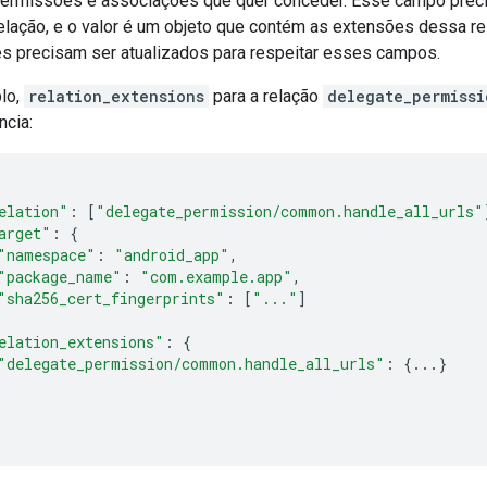
permissões e associações que quer conceder. Esse campo preci
relação, e o valor é um objeto que contém as extensões dessa re
s precisam ser atualizados para respeitar esses campos.
lo,
relation_extensions
para a relação
delegate_permissi
ncia:
elation"
:
[
"delegate_permission/common.handle_all_urls"
arget"
:
{
"namespace"
:
"android_app"
,
"package_name"
:
"com.example.app"
,
"sha256_cert_fingerprints"
:
[
"..."
]
elation_extensions"
:
{
"delegate_permission/common.handle_all_urls"
:
{...}