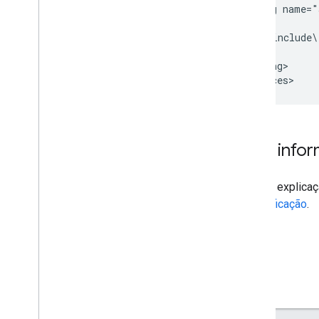
  <string name="
    [{

      \"include\
    }]

  </string>

</resources>
Mais info
Há uma explicaç
especificação
.