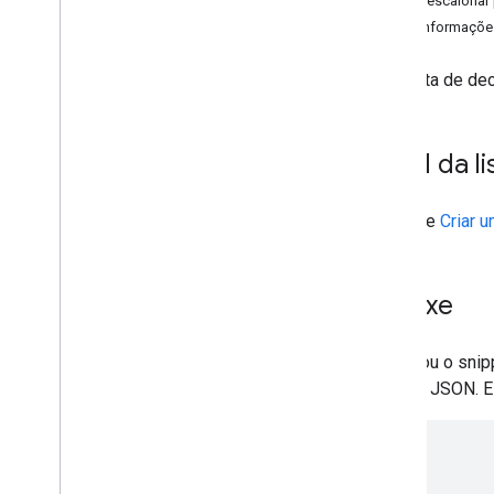
Como escalonar 
Mais informaçõe
Uma lista de de
Local da l
Consulte
Criar u
Sintaxe
A lista ou o sn
objetos JSON. E
[

  {
