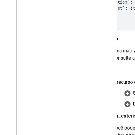
    "relation":
    "target": {
t
  } 
, ...
]
relation
Uma matriz
Consulte a
target
O recurso 
relation_exten
Você pode