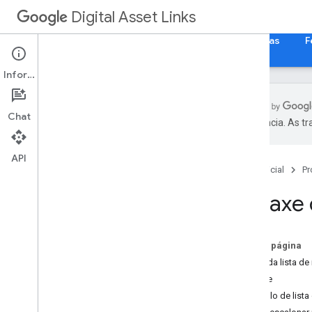
Digital Asset Links
Página inicial
Guias
Referência
Amostras
F
Informações
Chat
preferência. As t
Visão geral das referências
Sintaxe da lista de instruções
API
Página inicial
Pr
Strings de relação
Sintaxe 
Uso do API
Nesta página
Local da lista de
Sintaxe
Exemplo de lista