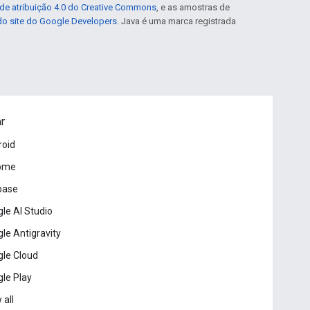
de atribuição 4.0 do Creative Commons
, e as amostras de
 do site do Google Developers
. Java é uma marca registrada
ar
roid
ome
base
le AI Studio
le Antigravity
le Cloud
le Play
 all