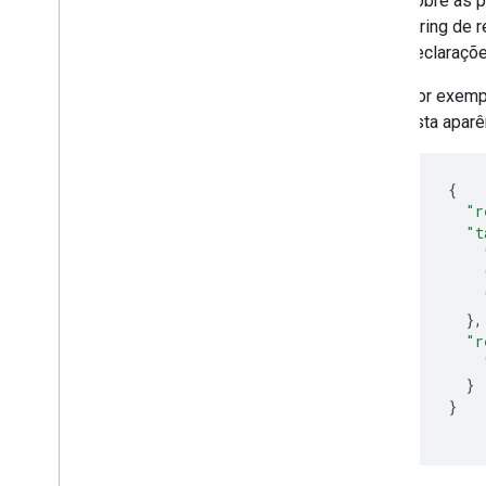
sobre as 
string de 
declaraçõe
Por exemp
esta aparê
{
"r
"t
},
"r
}
}