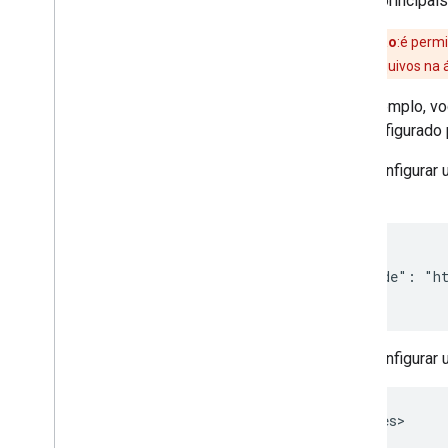
vários principai
Observação
:é perm
máximo de arquivos na ár
Por exemplo, vo
ser configurado
Para configurar
para:
[{

  "include": "ht
}]
Para configurar
<resources>

  ...
