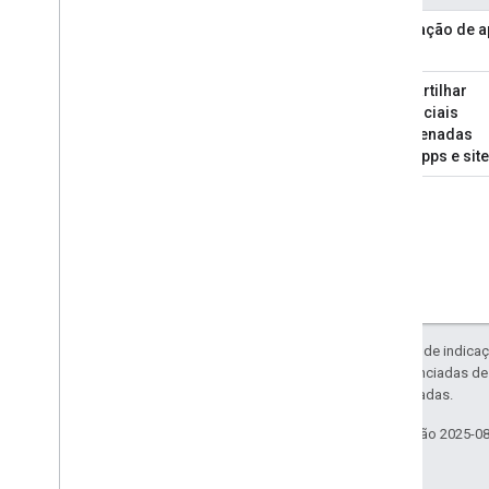
Vinculação de a
Compartilhar
credenciais
armazenadas
entre apps e sit
Exceto em caso de indicaç
código são licenciadas d
Oracle e/ou afiliadas.
Última atualização 2025-0