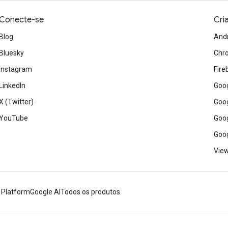
Conecte-se
Cri
Blog
And
Bluesky
Chr
Instagram
Fire
LinkedIn
Goog
X (Twitter)
Goog
YouTube
Goog
Goog
View
 Platform
Google AI
Todos os produtos