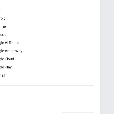
ar
roid
ome
base
le AI Studio
le Antigravity
le Cloud
le Play
 all