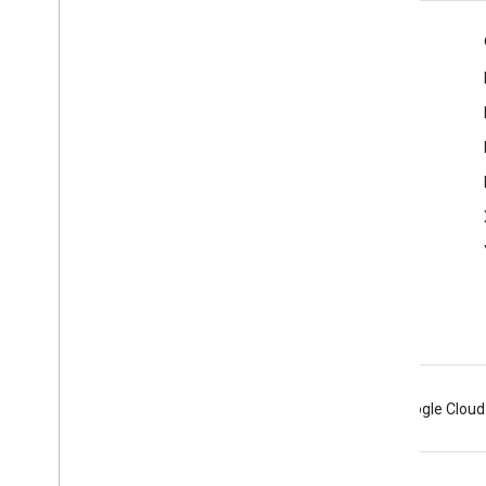
Informações do produto
Termos de Serviço
Limites de uso
Preços
Notas da versão
Android
Chrome
Firebase
Google Cloud