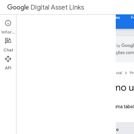
Digital Asset Links
Página inicial
Guias
Referência
Amostras
F
Informações
Chat
As traduções com 
Primeiros passos
API
Página inicial
Pr
Instruções
Usar links de recursos digitais
Como usa
Criar uma instrução
Revogar um extrato
Consumir uma declaração
Esta é uma tabe
deles.
Recurso