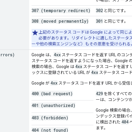
307 (temporary redirect)
302
と同じです。
308 (moved permanently)
301
と同じです。
上記のステータス コードは Google によって
必要があります。リダイレクトに適したステータス
ーや他の検索エンジンなど）もその恩恵を受けられる
errors)
4xx
Google は、
ステータス コードを返す URL のコ
ステータス コードを返すようになった場合、Google の
4xx
検索の場合、Google は
ステータス コードを返す 
4xx
ックスに登録されている URL が
ステータス コード
4xx
Google が
ステータス コードを返す URL から
400 (bad request)
429
を除くすべて
ーは、コンテンツ
401 (unauthorized)
Google 検索の
ンデックス登録パ
403 (forbidden)
404
に検出された
ます。
404 (not found)