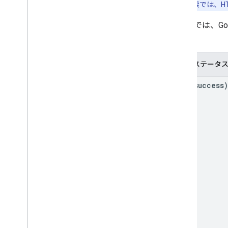
Google 検索では、
次の表では、Go
す。
HTTP ステータ
2xx (success)