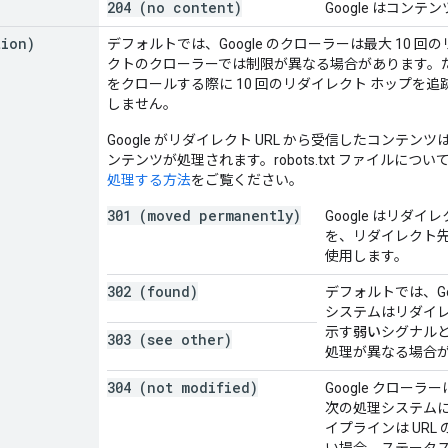
204 (no content)
Google はコ
tion)
デフォルトでは、Google のクローラーは最大 10
クトのクローラーでは制限が異なる場合があります。たとえ
をクロールする際に 10 回のリダイレクト ホップを追
しません。
Google がリダイレクト URL から受信したコンテ
ンテンツが処理されます。robots.txt ファイルについ
処理する方法
をご覧ください。
301 (moved permanently)
Google はリダ
を、リダイレクト
使用します。
302 (found)
デフォルトでは、Go
システムはリダイ
示す
弱い
シグナル
303 (see other)
処理が異なる場合
304 (not modified)
Google クロ
次の処理システムに
イプラインは UR
い場合、ステータス