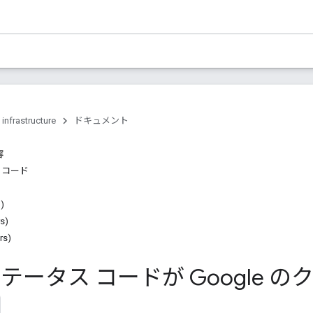
 infrastructure
ドキュメント
容
ス コード
n)
rs)
rs)
 ステータス コードが Google