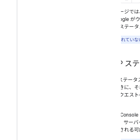
特殊なケース用のクローラー
ユーザー トリガー フェッチャー
このページでは
個別のクローラーおよびユーザー トリ
す。Google
ガー フェッチャー
しないステータ
トラブルシューティング
特に明記されていない
HTTP ステータス コード
ネットワーク エラーおよび DNS エラ
ー
HTTP ス
新機能
変更履歴
HTTP ステ
したときに、そ
合、リクエスト
です。
Search Consol
します。サーバ
が検討される可