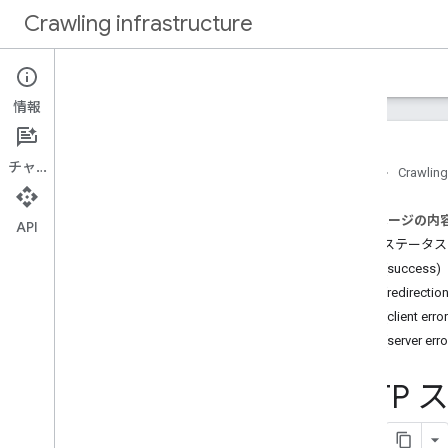
Crawling infrastructure
ホーム
ドキュメント
情報
はじめに
Google のウェブクロールについて
チャット
ホーム
Crawling
操作手順
このページの内
Google からのリクエストを確認する
API
HTTP ステータ
Web Bot Auth（試験運用版）でリ
クエストを認証する
2xx (success)
Google のクロール頻度を下げる
3xx (redirectio
robots
.
txt を使用してクロールを管理す
4xx (client erro
る
5xx (server erro
クロール パフォーマンスを最適化する
HTTP
リファレンス
一般的なクローラー