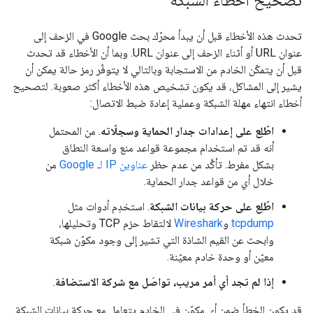
تصحيح أخطاء الشبكة
تحدث هذه الأخطاء قبل أن يبدأ محرّك بحث Google في الزحف إلى
عنوان URL أو أثناء الزحف إلى عنوان URL. وبما أن الأخطاء قد تحدث
قبل أن يتمكّن الخادم من الاستجابة وبالتالي لا يتوفّر رمز حالة يمكن أن
يشير إلى المشاكل، قد يكون تشخيص هذه الأخطاء أكثر صعوبة. لتصحيح
أخطاء انتهاء مهلة الشبكة وعملية إعادة ضبط الاتصال:
اطّلِع على إعدادات جدار الحماية وسجلّاته
. من المحتمل
أنه قد تم استخدام مجموعة قواعد منع واسعة النطاق
بشكل مفرط. تأكَّد من عدم حظر
عناوين IP لـ Google
من
خلال أي من قواعد جدار الحماية.
اطّلِع على حركة بيانات الشبكة
. استخدِم أدوات مثل
tcpdump
و
Wireshark
لالتقاط حزم TCP وتحليلها،
وابحث عن القيم الشاذة التي تشير إلى وجود مكوّن شبكة
معيّن أو وحدة خادم معيّنة.
إذا لم تجد أي أمر مريب، تواصَل مع شركة الاستضافة
.
قد يكون الخطأ ضمن أي مكوّن في الخادم يتعامل مع حركة بيانات الشبكة.