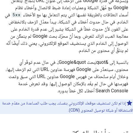
وبسرعة في قدرة Google على الزحف إلى عنوان URL بنجاح. يتعامل
Google مع مُهَل الشبكة وعمليات إعادة ضبط الاتصال وأخطاء نظام
أسماء النطاقات بالطريقة نفسها التي يتم التعامل بها مع الأخطاء
5xx
في
الخادم. في حال حدوث أخطاء في الشبكة، يبدأ معدّل الزحف بالانخفاض
على الفور، لأنّ حدوث خطأ في الشبكة يشير إلى عدم قدرة الخادم على
معالجة العبء الزائد للعرض. وبما أنّ محرّك بحث Google لم يتمكّن من
الوصول إلى الخادم الذي يستضيف الموقع الإلكتروني، يعني ذلك أيضًا أنّه
لم يتلقَّ أي محتوى من الخادم.
بالنسبة إلى &quot;بحث Google&quot;، في حال عدم توفّر أي
محتوى، سيتعذّر على Google فهرسة عناوين URL التي تم الزحف إليها،
وخلال أيام ستُحذف من فهرس Google عناوين URL التي سبق وتمت
فهرستها في حال لم يعُد بالإمكان الوصول إليها. وقد تعرض خدمة
Search Console أخطاء لكل خطأ بدوره.
إذا لم تكن تستضيف موقعك الإلكتروني بنفسك، يجب طلب المساعدة من مقدّم خدمة
الاستضافة أو شبكة توصيل المحتوى (CDN).