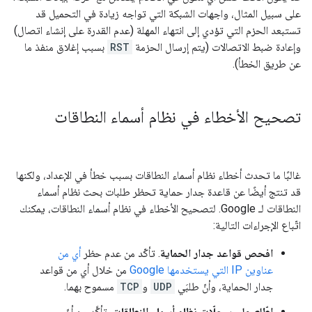
على سبيل المثال، واجهات الشبكة التي تواجه زيادة في التحميل قد
تستبعد الحزم التي تؤدي إلى انتهاء المهلة (عدم القدرة على إنشاء اتصال)
وإعادة ضبط الاتصالات (يتم إرسال الحزمة
RST
بسبب إغلاق منفذ ما
عن طريق الخطأ).
تصحيح الأخطاء في نظام أسماء النطاقات
غالبًا ما تحدث أخطاء نظام أسماء النطاقات بسبب خطأ في الإعداد، ولكنها
قد تنتج أيضًا عن قاعدة جدار حماية تحظر طلبات بحث نظام أسماء
النطاقات لـ Google. لتصحيح الأخطاء في نظام أسماء النطاقات، يمكنك
اتّباع الإجراءات التالية:
افحص قواعد جدار الحماية
. تأكّد من عدم حظر
أي من
عناوين IP التي يستخدمها Google
من خلال أي من قواعد
جدار الحماية، وأنّ طلبَي
UDP
و
TCP
مسموح بهما.
اطّلِع على سجلّات نظام أسماء النطاقات
. تأكَّد من أنّ