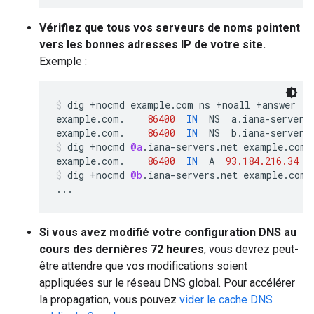
Vérifiez que tous vos serveurs de noms pointent
vers les bonnes adresses IP de votre site.
Exemple :
dig
+
nocmd
example
.
com
ns
+
noall
+
answer
example
.
com
.
86400
IN
NS
a
.
iana
-
servers
example
.
com
.
86400
IN
NS
b
.
iana
-
servers
dig
+
nocmd
@a
.
iana
-
servers
.
net
example
.
com
example
.
com
.
86400
IN
A
93.184.216.34
dig
+
nocmd
@b
.
iana
-
servers
.
net
example
.
com
...
Si vous avez modifié votre configuration DNS au
cours des dernières 72 heures
, vous devrez peut-
être attendre que vos modifications soient
appliquées sur le réseau DNS global. Pour accélérer
la propagation, vous pouvez
vider le cache DNS