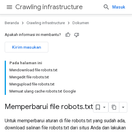
Crawling infrastructure
Masuk
Beranda
Crawling infrastructure
Dokumen
Apakah informasi ini membantu?
Kirim masukan
Pada halaman ini
Mendownload file robots
.
txt
Mengedit file robots
.
txt
Mengupload file robots
.
txt
Memuat ulang cache robots
.
txt Google
Memperbarui file robots
.
txt
Untuk memperbarui aturan di file robots.txt yang sudah ada,
download salinan file robots.txt dari situs Anda dan lakukan