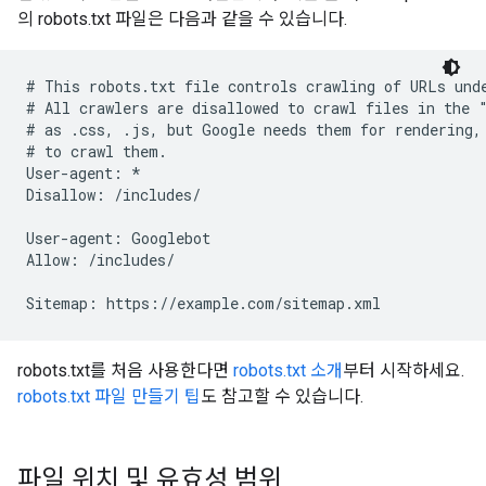
의 robots.txt 파일은 다음과 같을 수 있습니다.
# This robots.txt file controls crawling of URLs unde
# All crawlers are disallowed to crawl files in the "
# as .css, .js, but Google needs them for rendering, 
# to crawl them.

User-agent: *

Disallow: /includes/

User-agent: Googlebot

Allow: /includes/

Sitemap: https://example.com/sitemap.xml
robots.txt를 처음 사용한다면
robots.txt 소개
부터 시작하세요.
robots.txt 파일 만들기 팁
도 참고할 수 있습니다.
파일 위치 및 유효성 범위