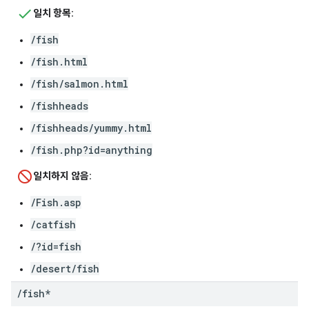
일치 항목:
/fish
/fish.html
/fish/salmon.html
/fishheads
/fishheads/yummy.html
/fish.php?id=anything
일치하지 않음:
/Fish.asp
/catfish
/?id=fish
/desert/fish
/
fish*