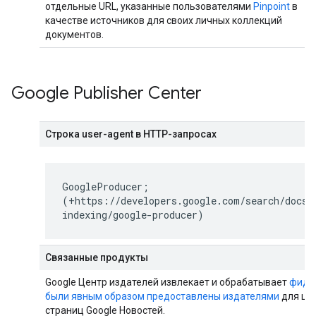
отдельные URL, указанные пользователями
Pinpoint
в
качестве источников для своих личных коллекций
документов.
Google Publisher Center
Строка user-agent в HTTP-запросах
GoogleProducer;
(+https://developers.google.com/search/docs/
indexing/google-producer)
Связанные продукты
Google Центр издателей извлекает и обрабатывает
фиды
были явным образом предоставлены издателями
для це
страниц Google Новостей.