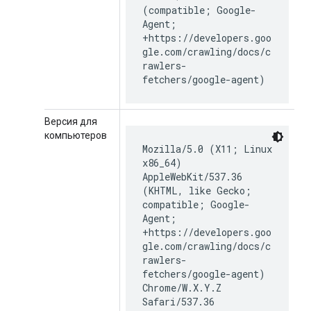
(compatible; Google-
Agent;
+https://developers.goo
gle.com/crawling/docs/c
rawlers-
fetchers/google-agent)
Версия для
компьютеров
Mozilla/5.0 (X11; Linux
x86_64)
AppleWebKit/537.36
(KHTML, like Gecko;
compatible; Google-
Agent;
+https://developers.goo
gle.com/crawling/docs/c
rawlers-
fetchers/google-agent)
Chrome/W.X.Y.Z
Safari/537.36