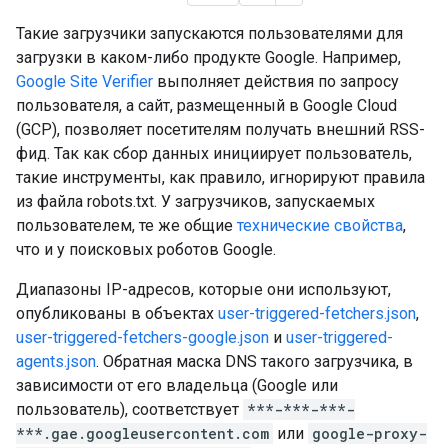
Такие загрузчики запускаются пользователями для
загрузки в каком-либо продукте Google. Например,
Google Site Verifier
выполняет действия по запросу
пользователя, а сайт, размещенный в Google Cloud
(GCP), позволяет посетителям получать внешний RSS-
фид. Так как сбор данных инициирует пользователь,
такие инструменты, как правило, игнорируют правила
из файла robots.txt. У загрузчиков, запускаемых
пользователем, те же общие
технические свойства
,
что и у поисковых роботов Google.
Диапазоны IP-адресов, которые они используют,
опубликованы в объектах
user-triggered-fetchers.json
,
user-triggered-fetchers-google.json
и
user-triggered-
agents.json
. Обратная маска DNS такого загрузчика, в
зависимости от его владельца (Google или
пользователь), соответствует
***-***-***-
***.gae.googleusercontent.com
или
google-proxy-