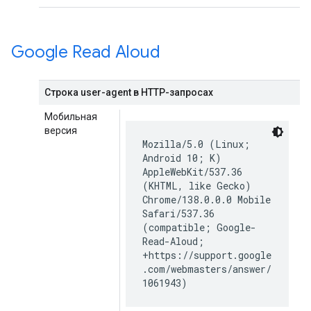
Google Read Aloud
Строка user-agent в HTTP-запросах
Мобильная
версия
Mozilla/5.0 (Linux;
Android 10; K)
AppleWebKit/537.36
(KHTML, like Gecko)
Chrome/138.0.0.0 Mobile
Safari/537.36
(compatible; Google-
Read-Aloud;
+https://support.google
.com/webmasters/answer/
1061943)