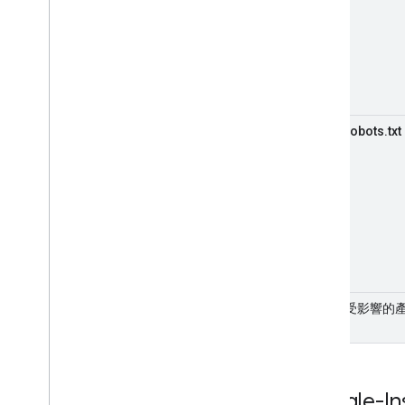
robots.txt
受影響的
Google-In