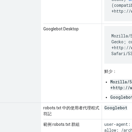
(compati
+http://
Googlebot Desktop
Mozilla/
Gecko; c
+http://
Safari/5
鮮少：
Mozilla/
+http://
Googlebo
Googlebot
robots.txt 中的使用者代理程式
符記
user-agent:
範例 robots.txt 群組
allow: /arch