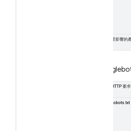
受影響的
Googlebo
HTTP 
robots.txt