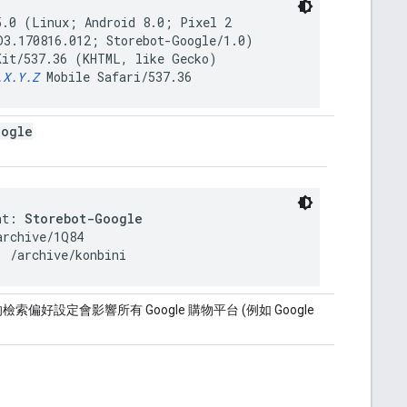
5.0 (Linux; Android 8.0; Pixel 2
D3.170816.012; Storebot-Google/1.0)
Kit/537.36 (KHTML, like Gecko)
.X.Y.Z
Mobile Safari/537.36
oogle
nt: 
Storebot-Google
rchive/1Q84

: /archive/konbini
偏好設定會影響所有 Google 購物平台 (例如 Google