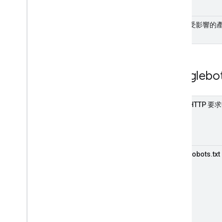
受影響的
Googlebo
HTTP 
robots.txt