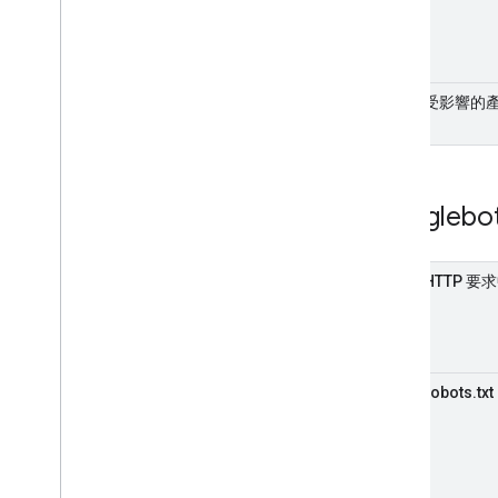
受影響的
Googleb
HTTP 
robots.txt