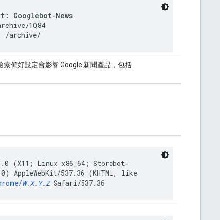
nt: 
Googlebot-News
rchive/1Q84

: /archive/
偏好設定會影響 Google 新聞產品，包括
5.0 (X11; Linux x86_64; Storebot-
.0) AppleWebKit/537.36 (KHTML, like
hrome/
W.X.Y.Z
Safari/537.36