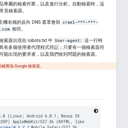
其他產品專屬的檢索作業，以及進行分析。自動檢索時，這
常見檢索器。
主機名稱的反向 DNS 遮罩會與
crawl-***-***-
.com
相符。
現在 robots.txt 中
User-agent:
這一行時
具有多個使用者代理程式符記；只要有一個檢索器符
可能出現的要求者，以及我們收到問題的檢索器。
實為 Google 檢索器。
5.0 (Linux; Android 6.0.1; Nexus 5X
B29P) AppleWebKit/537.36 (KHTML, like
hrome/
W.X.Y.Z
Mobile Safari/537.36