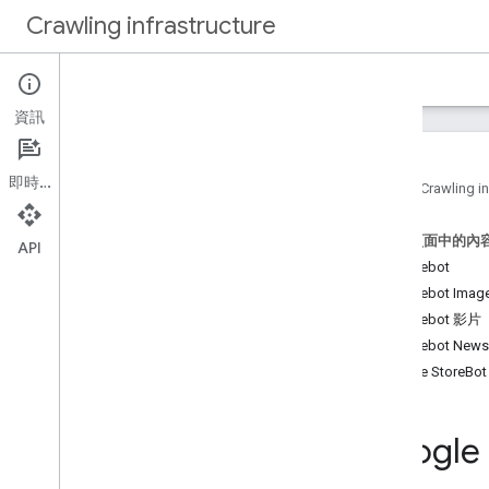
Crawling infrastructure
首頁
文件
資訊
簡介
關於 Google 的網頁檢索
即時通訊
首頁
Crawling in
如何
.
.
.
這個頁面中的內
驗證 Google 的要求
API
Googlebot
使用 Web Bot Auth (實驗功能) 驗證
要求
Googlebot Imag
降低 Google 檢索頻率
Googlebot 影片
使用 robots
.
txt 管理檢索作業
Googlebot News
最佳化檢索效能
Google StoreBot
參考資料
Goog
常見檢索器
特殊情況檢索器