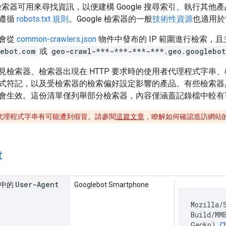
常見檢索器可用來尋找資訊，以便建構 Google 搜尋索引、執行
會遵循
robots.txt 規則
。Google 檢索器的一般
技術性資源
也適用於
常會從
common-crawlers.json
物件中發布的 IP 範圍進行檢索，且
ebot.com
或
geo-crawl-***-***-***-***.geo.googlebot
檢索器、檢索器出現在 HTTP 要求時的使用者代理程式字串、檢索器出
式符記，以及受檢索器的檢索偏好設定影響的產品。有些檢索器
會生效。這份清單僅列舉部分檢索器，內容僅涵蓋記錄檔中較有
者代理程式字串有可能遭到假冒。請參閱
這篇文章
，瞭解如何確認造訪網站的確
t
User-Agent
求中的
Googlebot Smartphone
Mozilla/
Build/MM
Gecko)
C