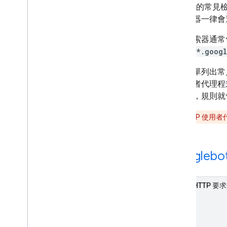
使用者觸發的擷取程式
Google 的
特定檢索器和使用者觸發的擷取程式
些檢索器一律
常見檢索器通
疑難排解
***-***.googl
HTTP 狀態碼
網路錯誤和 DNS 錯誤
下列清單列出常見
的使用者代理程
新功能
記相符，規則就
變更記錄
注意
：HTTP 使用
Googlebo
HTTP 要