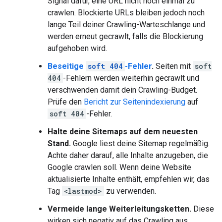
Signal dafür, eine URL nicht noch einmal zu
crawlen. Blockierte URLs bleiben jedoch noch
lange Teil deiner Crawling-Warteschlange und
werden erneut gecrawlt, falls die Blockierung
aufgehoben wird.
Beseitige
soft 404
-Fehler
.
Seiten mit
soft
404
-Fehlern werden weiterhin gecrawlt und
verschwenden damit dein Crawling-Budget.
Prüfe den
Bericht zur Seitenindexierung
auf
soft 404
-Fehler.
Halte deine Sitemaps auf dem neuesten
Stand.
Google liest deine Sitemap regelmäßig.
Achte daher darauf, alle Inhalte anzugeben, die
Google crawlen soll. Wenn deine Website
aktualisierte Inhalte enthält, empfehlen wir, das
Tag
<lastmod>
zu verwenden.
Vermeide lange Weiterleitungsketten.
Diese
wirken sich negativ auf das Crawling aus.