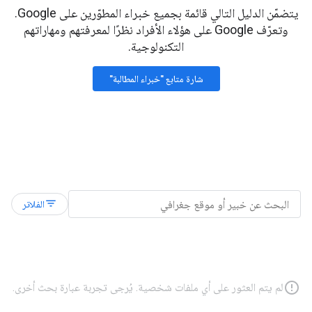
يتضمّن الدليل التالي قائمة بجميع خبراء المطوّرين على Google.
وتعرّف Google على هؤلاء الأفراد نظرًا لمعرفتهم ومهاراتهم
التكنولوجية.
شارة متابع "خبراء المطالبة"
filter_list
الفلاتر
error_outline
لم يتم العثور على أي ملفات شخصية. يُرجى تجربة عبارة بحث أخرى.