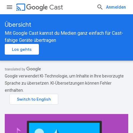
cast
Cast
Anmelden
Übersicht
Mit Google Cast kannst du Medien ganz einfach für Cast-
fähige Geräte übertragen
Los gehts
Google verwendet KI-Technologie, um Inhalte in Ihre bevorzugte
Sprache zu übersetzen. KI-Übersetzungen können Fehler
enthalten.