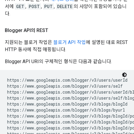
서에
GET
,
POST
,
PUT
,
DELETE
의 사양이 포함되어 있습니
다.
Blogger API의 REST
지원되는 블로거 작업은
블로거 API 작업
에 설명된 대로 REST
HTTP 동사에 직접 매핑됩니다.
Blogger API URI의 구체적인 형식은 다음과 같습니다.
https://www.googleapis.com/blogger/v3/users/
userId
https://www.googleapis.com/blogger/v3/users/self

https://www.googleapis.com/blogger/v3/users/
userId
/bl
https://www.googleapis.com/blogger/v3/users/self/blog
https://www.googleapis.com/blogger/v3/blogs/
blogId
https://www.googleapis.com/blogger/v3/blogs/byurl

https://www.googleapis.com/blogger/v3/blogs/
blogId
/po
https://www.googleapis.com/blogger/v3/blogs/
blogId
/p
https://www.googleapis.com/blogger/v3/blogs/
blogId
/p
https://www.googleapis.com/blogger/v3/blogs/
blogId
/p