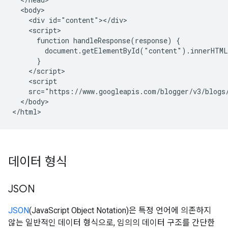
  <body>

    <div id="content"></div>

    <script>

      function handleResponse(response) {

        document.getElementById("content").innerHTML
      }

    </script>

    <script

    src="https://www.googleapis.com/blogger/v3/blogs
  </body>

</html>
데이터 형식
JSON
JSON
(JavaScript Object Notation)은 특정 언어에 의존하지
않는 일반적인 데이터 형식으로, 임의의 데이터 구조를 간단한