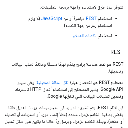
تتوفّر عدة طرق لاستدعاء واجهة برمجة التطبيقات:
استخدام
REST
مباشرةً أو من
JavaScript
(لا يلزم
استخدام رمز من جهة الخادم)
استخدام
مكتبات العملاء
REST
‫REST هو نمط هندسة برامج يقدّم نهجًا متسقًا وملائمًا لطلب البيانات
وتعديلها.
مصطلح REST هو اختصار لعبارة
نقل الحالة التمثيلية
. وفي سياق
Google API، يشير المصطلح إلى استخدام أفعال HTTP لاسترداد
وتعديل تمثيلات البيانات التي تخزّنها Google.
في نظام REST، يتم تخزين الموارد في متجر بيانات. يرسل العميل طلبًا
يقضي بتنفيذ الخادم لإجراء محدد (مثلاً إنشاء مورد أو استرداده أو تعديله
أو حذفه)، وينفّذ الخادم الإجراء ويرسل ردًّا غالبًا ما يكون على شكل تمثيل