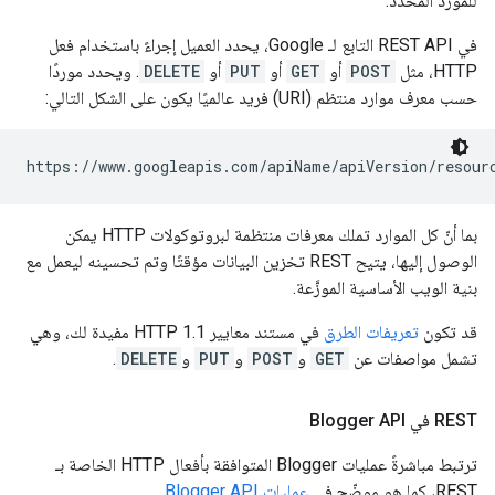
للمورد المحدد.
في REST API التابع لـ Google، يحدد العميل إجراءً باستخدام فعل
HTTP، مثل
POST
أو
GET
أو
PUT
أو
DELETE
. ويحدد موردًا
حسب معرف موارد منتظم (URI) فريد عالميًا يكون على الشكل التالي:
https://www.googleapis.com/
apiName
/
apiVersion
/
resour
بما أنّ كل الموارد تملك معرفات منتظمة لبروتوكولات HTTP يمكن
الوصول إليها، يتيح REST تخزين البيانات مؤقتًا وتم تحسينه ليعمل مع
بنية الويب الأساسية الموزَّعة.
قد تكون
تعريفات الطرق
في مستند معايير HTTP 1.1 مفيدة لك، وهي
تشمل مواصفات عن
GET
و
POST
و
PUT
و
DELETE
.
‫REST في Blogger API
ترتبط مباشرةً عمليات Blogger المتوافقة بأفعال HTTP الخاصة بـ
REST، كما هو موضّح في
عمليات Blogger API
.