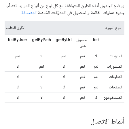
يوضّح الجدول أدناه الطرق المتوافقة مع كل نوع من أنواع الموارد. تتطلّب
جميع عمليات
القائمة
و
الحصول
في المدوّنات الخاصة
المصادقة
.
نوع المورد
الطُرق المتاحة
list
الحصول
getByUrl
getByPath
listByUser
ch
على
المدوّنات
لا
نعم
نعم
لا
نعم
المنشورات
نعم
نعم
لا
نعم
لا
التعليقات
نعم
نعم
لا
لا
لا
الصفحات
نعم
نعم
لا
لا
لا
المستخدِمون
لا
نعم
لا
لا
لا
أنماط الاتصال