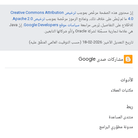
إنّ محتوى هذه الصفحة مرخّص بموجب
ترخيص Creative Commons Attribution
4.0‏
ما لم يُنصّ على خلاف ذلك، ونماذج الرموز مرخّصة بموجب
ترخيص Apache 2.0‏
.
للاطّلاع على التفاصيل، يُرجى مراجعة
سياسات موقع Google Developers‏
. إنّ Java
هي علامة تجارية مسجَّلة لشركة Oracle و/أو شركائها التابعين.
تاريخ التعديل الأخير: 2026-02-18 (حسب التوقيت العالمي المتفَّق عليه)
مشاركات صدى Google
الأدوات
مكتبات العملاء
ربط
منتدى المساعدة
مدونة مطوّري البرامج