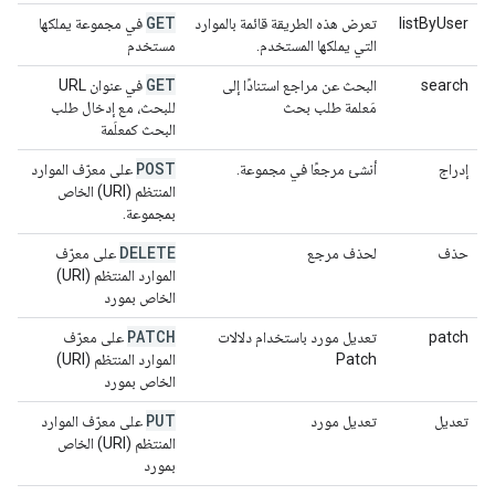
GET
listByUser
تعرض هذه الطريقة قائمة بالموارد
في مجموعة يملكها
التي يملكها المستخدم.
مستخدم
GET
search
البحث عن مراجع استنادًا إلى
في عنوان URL
مَعلمة طلب بحث
للبحث، مع إدخال طلب
البحث كمعلَمة
POST
إدراج
أنشئ مرجعًا في مجموعة.
على معرّف الموارد
المنتظم (URI) الخاص
بمجموعة.
DELETE
حذف
لحذف مرجع
على معرّف
الموارد المنتظم (URI)
الخاص بمورد
PATCH
patch
تعديل مورد باستخدام دلالات
على معرّف
Patch
الموارد المنتظم (URI)
الخاص بمورد
PUT
تعديل
تعديل مورد
على معرّف الموارد
المنتظم (URI) الخاص
بمورد