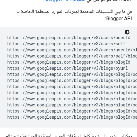
في ما يلي التنسيقات المحددة لمعرفات الموارد المنتظمة الخاصة بـ
Blogger API:
https://www.googleapis.com/blogger/v3/users/
userId
https://www.googleapis.com/blogger/v3/users/self

https://www.googleapis.com/blogger/v3/users/
userId
/bl
https://www.googleapis.com/blogger/v3/users/self/blog
https://www.googleapis.com/blogger/v3/blogs/
blogId
https://www.googleapis.com/blogger/v3/blogs/byurl

https://www.googleapis.com/blogger/v3/blogs/
blogId
/po
https://www.googleapis.com/blogger/v3/blogs/
blogId
/p
https://www.googleapis.com/blogger/v3/blogs/
blogId
/p
https://www.googleapis.com/blogger/v3/blogs/
blogId
/p
https://www.googleapis.com/blogger/v3/blogs/
blogId
/p
https://www.googleapis.com/blogger/v3/blogs/
blogId
/p
https://www.googleapis.com/blogger/v3/blogs/
blogId
/pa
https://www.googleapis.com/blogger/v3/blogs/
blogId
/p
يمكنك العثور على شرح كامل لمعرّفات الموارد الموحّدة المستخدَمة ونتائج