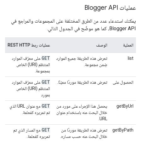
عمليات Blogger API
يمكنك استدعاء عدد من الطرق المختلفة على المجموعات والمراجع في
Blogger API، كما هو موضّح في الجدول التالي.
العملية
الوصف
عمليات ربط REST HTTP
GET
list
تعرض هذه الطريقة جميع الموارد
على معرّف الموارد
ضِمن مجموعة.
المنتظم (URI) الخاص
بمجموعة.
GET
الحصول على
تعرض هذه الطريقة موردًا معيّنًا.
على معرّف الموارد
المنتظم (URI) الخاص
بمورد
GET
getByUrl
يحصل هذا الإجراء على مورد من
مع عنوان URL الذي
خلال البحث عنه باستخدام عنوان
تم تمريره كمَعلمة.
URL.
GET
getByPath
تعرض هذه الطريقة موردًا من
مع المسار الذي تم
خلال البحث عنه حسب مساره.
تمريره كمَعلمة.