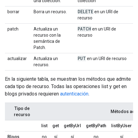
una colección.
colección
DELETE
borrar
Borra un recurso.
en un URI de
recurso
PATCH
patch
Actualiza un
en un URI de
recurso con la
recurso
semántica de
Patch.
PUT
actualizar
Actualiza un
en un URI de recurso
recurso.
En la siguiente tabla, se muestran los métodos que admite
cada tipo de recurso. Todas las operaciones
list
y
get
en
blogs privados requieren
autenticación
.
Tipo de
Métodos adm
recurso
list
get
getByUrl
getByPath
listByUser
Blogs
no
sí
sí
no
sí