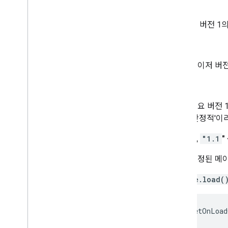
"1"
주 버전 1
"1.x"
메이저 버전
"1.s"
주요 버전 
'안정적'이
"1.0"
,
"1.1
"
지정된 메이
google.load(