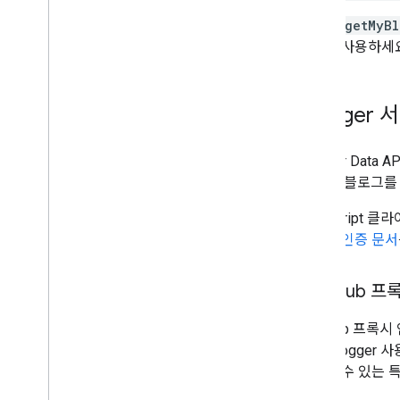
여기서
getMyBl
방식을 사용하세요
Blogger
Blogger Da
입니다. 블로그를
JavaScript
내용은
인증 문서
Auth
Sub 프
AuthSub 프
드는 Blogge
작업할 수 있는 특