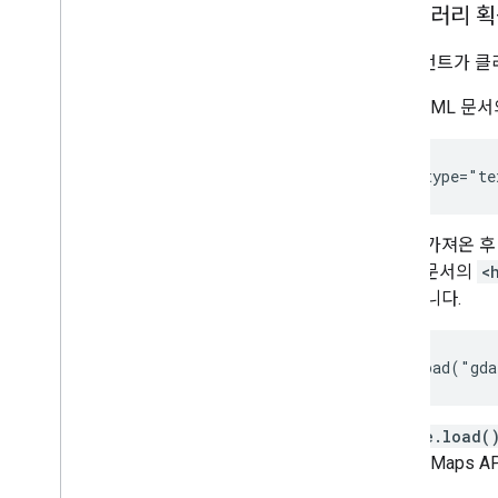
라이브러리 획
클라이언트가 클
먼저 HTML 문
<script type="te
로더를 가져온 후 
HTML 문서의
<
해야 합니다.
google.load(
Google Map