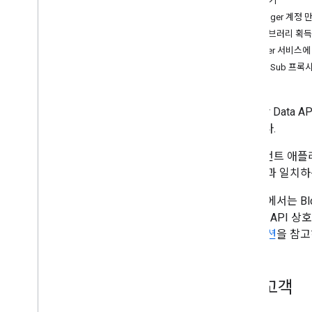
시작하기
Java
Blogger 계정
참조 가이드
라이브러리 획득
Blogger 서비스
API v1
.
0
AuthSub 프록
개발자 가이드
프로토콜
Blogger Dat
.
NET
있습니다.
Java
Java
Script
클라이언트 애플리케
PHP
정 기준과 일치하
Python
이 문서에서는 Bl
본 Data AP
토콜 섹션
을 참고
잠재고객