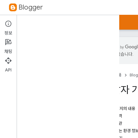
Blogger
가이드
참조
샘플
정보
채팅
있을 수 있습니다.
소개
API
홈
제품
Blog
API v3
.
0
시작하기
개발자 가
API 사용
성능 관련 도움말
이 페이지의 내용
API v2
.
0
잠재고객
개발자 가이드
이용약관
프로토콜
지원되는 환경 정
.
NET