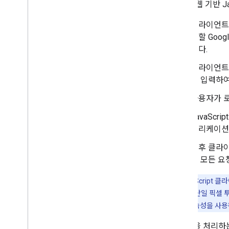
다음은 웹 기반 J
클라이언트
용할 Goog
니다.
클라이언트 
를 입력하여
사용자가 로
JavaSc
플리케이션
이후 클라
는 모든 요
참고
: JavaScri
있어야 합니다. 단일 픽셀
태그의
style
속성을 사용
로그인을 처리하는