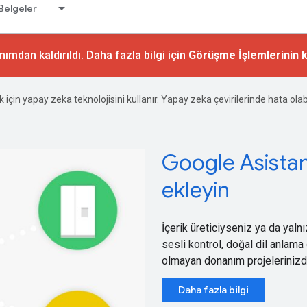
Belgeler
ımdan kaldırıldı. Daha fazla bilgi için
Görüşme İşlemlerinin k
ek için yapay zeka teknolojisini kullanır. Yapay zeka çevirilerinde hata olabi
Google Asistan'
ekleyin
İçerik üreticiyseniz ya da yal
sesli kontrol, doğal dil anlama ö
olmayan donanım projelerinizde
Daha fazla bilgi