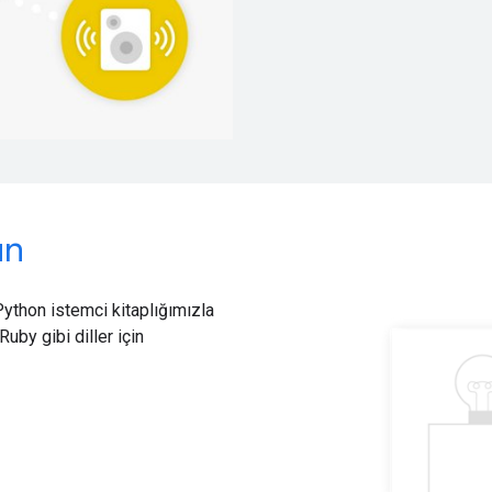
un
Python istemci kitaplığımızla
uby gibi diller için