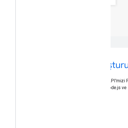
Dakikalar içinde proje oluştur
Size ihtiyacınız olan esnekliği sağlamak için gRPC API'mizi 
veya Go, Java (Android Things desteği dahil), C#, Node.js ve R
oluşturulmuş bağlamalar ile kullanın.
Başlayın