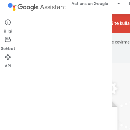
Actions on Google
Assistant
Konuşma İşlemleri 13 Haziran 2023'te kullan
Bilgi
Google, içerikleri tercih ettiğiniz dile çevirm
Sohbet
API