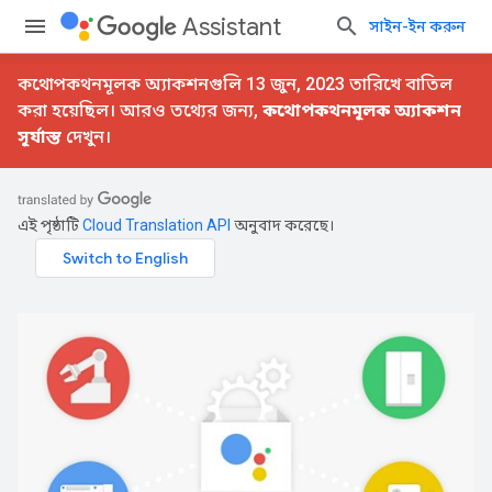
Assistant
সাইন-ইন করুন
কথোপকথনমূলক অ্যাকশনগুলি 13 জুন, 2023 তারিখে বাতিল
করা হয়েছিল। আরও তথ্যের জন্য,
কথোপকথনমূলক অ্যাকশন
সূর্যাস্ত
দেখুন।
এই পৃষ্ঠাটি
Cloud Translation API
অনুবাদ করেছে।