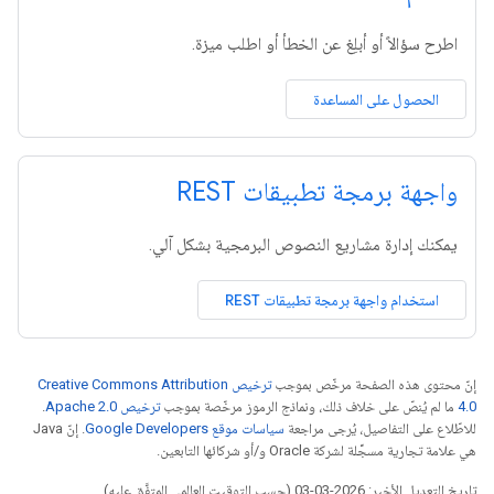
اطرح سؤالاً أو أبلِغ عن الخطأ أو اطلب ميزة.
الحصول على المساعدة
واجهة برمجة تطبيقات REST
يمكنك إدارة مشاريع النصوص البرمجية بشكل آلي.
استخدام واجهة برمجة تطبيقات REST
إنّ محتوى هذه الصفحة مرخّص بموجب
ترخيص Creative Commons Attribution
4.0‏
ما لم يُنصّ على خلاف ذلك، ونماذج الرموز مرخّصة بموجب
ترخيص Apache 2.0‏
.
للاطّلاع على التفاصيل، يُرجى مراجعة
سياسات موقع Google Developers‏
. إنّ Java
هي علامة تجارية مسجَّلة لشركة Oracle و/أو شركائها التابعين.
تاريخ التعديل الأخير: 2026-03-03 (حسب التوقيت العالمي المتفَّق عليه)