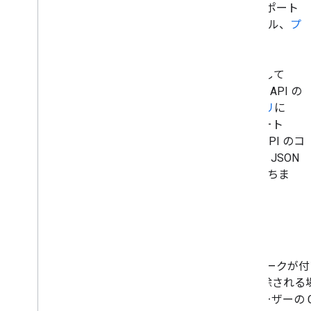
OAuth 2.0 ライブラリ
、任意のデータスキーマをサポート
する軽量で効率的な XML および JSON データモデル、
プ
ロトコル バッファ
のサポートが含まれています。
Google の Java 用クライアント ライブラリを使用して
Google API を呼び出すには、アクセスする Google API の
Java ライブラリを生成します。この
生成ライブラリ
に
は、コア google-api-java-client ライブラリと、ルート
URL などの API 固有の情報が含まれます。また、API のコ
ンテキストでエンティティを表すクラスが含まれ、JSON
オブジェクトと Java オブジェクト間の変換に役立ちま
す。
ベータ版機能
クラスレベルまたはメソッドレベルで @Beta のマーク
性があります。メジャー リリースで変更または削除される
イブラリ自体である（つまり、自分の管理外のユーザーの CL