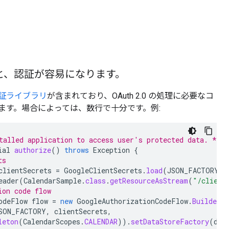
と、認証が容易になります。
証ライブラリ
が含まれており、OAuth 2.0 の処理に必要なコ
ます。場合によっては、数行で十分です。例:
talled application to access user's protected data. */
ial
authorize
()
throws
Exception
{
ts
clientSecrets
=
GoogleClientSecrets
.
load
(
JSON_FACTORY
,
eader
(
CalendarSample
.
class
.
getResourceAsStream
(
"/client
ion code flow
odeFlow
flow
=
new
GoogleAuthorizationCodeFlow
.
Builder
(
SON_FACTORY
,
clientSecrets
,
leton
(
CalendarScopes
.
CALENDAR
)).
setDataStoreFactory
(
dat