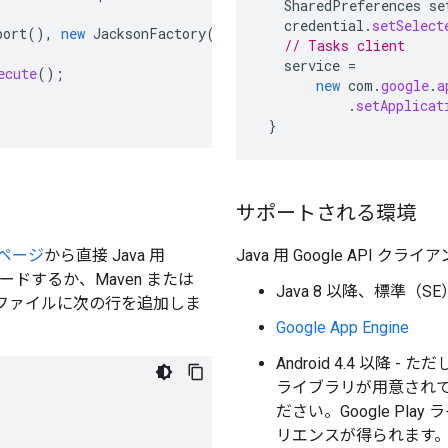
SharedPreferences
se
credential
.
setSelect
port
(),
new
JacksonFactory
(),
credential
)
// Tasks client
service
=
ecute
();
new
com
.
google
.
a
.
setApplicat
}
サポートされる環境
ページ
から直接 Java 用
Java 用 Google API
ロードするか、Maven または
Java 8 以降、標準（
xml ファイルに次の行を追加しま
Google App Engine
Android 4.4 以降 -
ライブラリが用意され
ださい。Google P
リエンスが得られます