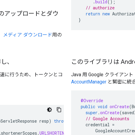
.
build
();
// authorize
のアップロードとダウ
return
new
Authoriza
}
、
メディア ダウンロード
用の
動作し、
このライブラリは Andro
を迅速に行うため、トークンとコ
Java 用 Google クライア
AccountManager
と緊密に統合
@Override
public
void
onCreate
(
B
super
.
onCreate
(
saved
// Google Accounts
pServletResponse
resp
)
throws
IOException
{
credential
=
GoogleAccountCre
lshortenerScopes
.
URLSHORTENER
));