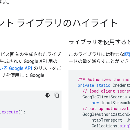
さい。
クライアント ライブラリのハイライト
ライブラリを使用する
le サービス固有の生成されたライブ
このライブラリには強力な
認
された Google API 用の
ードの量を減らすことができ
Google API
のリストをご
ラリを使用して Google
/** Authorizes the ins
private
static
Credent
// load client secre
GoogleClientSecrets
new
InputStreamR
// set up authorizat
.
execute
();
GoogleAuthorizationC
httpTransport
,
J
Collections
.
sing