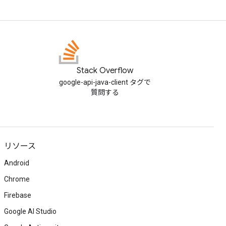
Stack Overflow
google-api-java-client タグで
質問する
リソース
Android
Chrome
Firebase
Google AI Studio