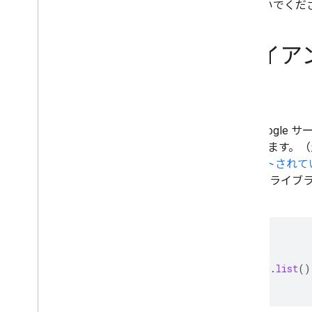
されている）場合は、ベータ版の機能を使用しないでくだ
Java 用 Google API 
簡単に Google API を呼び出す
Java 用 Google API クライアント ライブラリで Goog
ラリを使用して Google API を呼び出すことができます。（生成
クライアント ライブラリを確認するには、
サポートされている 
覧ください）。Java 用 Calendar API クライアント ライブ
Calendar API を呼び出す例を次に示します。
// Show events on user's calendar.
View
.
header
(
"Show Calendars"
);
CalendarList
feed
=
client
.
calendarList
().
list
()
View
.
display
(
feed
);