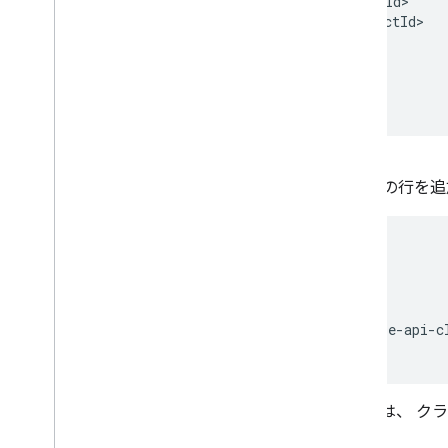
<
groupId>com
.
google
.
api
-
client
<
/
groupId
<
artifactId>google
-
api
-
client
<
/
artifactId
<
version>2
.9.0
<
/
version
<
/
dependency
<
/
dependencies
<
/
project
>
Gradle を使用するには、build.gradle ファイルに次の行
repositories
{
mavenCentral
()
}
dependencies
{
compile
'
com
.
google
.
api
-
client
:
google
-
api
-
c
}
Google API のインストールと設定について詳しくは、 
は、
ダウンロード と設定手順
をご覧ください。