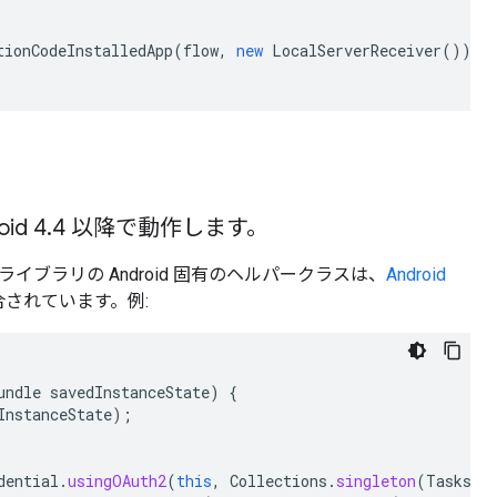
tionCodeInstalledApp
(
flow
,
new
LocalServerReceiver
()).
a
id 4.4 以降で動作します。
ント ライブラリの Android 固有のヘルパークラスは、
Android
されています。例:
undle
savedInstanceState
)
{
InstanceState
);
dential
.
usingOAuth2
(
this
,
Collections
.
singleton
(
TasksSc