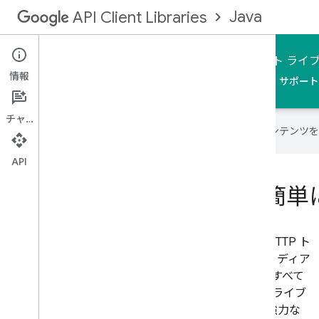
Java
API Client Libraries
Google が作成した Java 用 Google API クライアン
情報
ホーム
ガイド
リファレンス
サンプル
サポート
チャット
Google は AI 技術を使用して、コン
API
Java から Google API に
Java 用 Google API クライアント ライブラリは、HTTP ト
ランスポート、エラー処理、認証、JSON 解析、メディア
のダウンロード/アップロード、バッチ処理など、すべて
の Google API に共通する機能を提供します。このライブ
ラリには、一貫性のあるインターフェースを持つ強力な