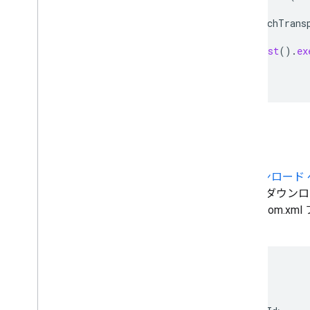
Urlshortener
shortener
=
new
Urlshortener
.
Builder
(
new
UrlFetchTrans
.
build
();
UrlHistory
history
=
shortener
.
URL
().
list
().
ex
...
}
インストールは簡単
生成されたライブラリ
を使用しない場合は、
ダウンロード 
Google API クライアント ライブラリのバイナリをダウン
Gradle を使用できます。Maven を使用するには、pom.
す。
<
project
<
dependencies
<
dependency