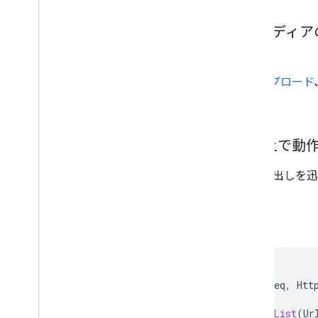
ライブラリを使用すると、一括処理やメディア
ンロードが簡単になります。
このライブラリには、
バッチ処理
、
メディア アップロード
ヘルパークラスが用意されています。
このライブラリは Google App Engine 上で
App Engine 固有のヘルパー
: API への認証済み呼び出し
ードの交換について心配する必要はありません。
例:
@Override
protected
void
doGet
(
HttpServletRequest
req
,
Htt
AppIdentityCredential
credential
=
new
AppIdentityCredential
(
Arrays
.
asList
(
Ur