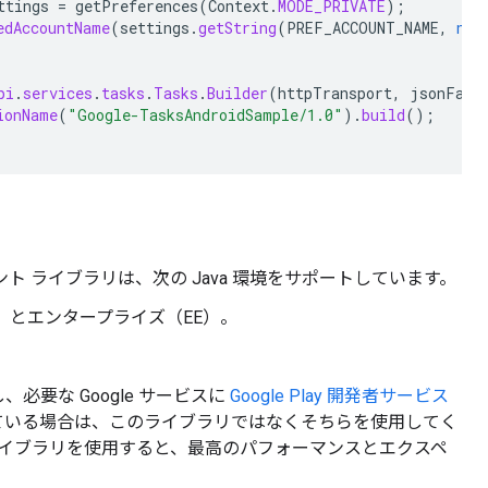
ttings
=
getPreferences
(
Context
.
MODE_PRIVATE
);
edAccountName
(
settings
.
getString
(
PREF_ACCOUNT_NAME
,
nul
pi
.
services
.
tasks
.
Tasks
.
Builder
(
httpTransport
,
jsonFact
ionName
(
"Google-TasksAndroidSample/1.0"
).
build
();
 クライアント ライブラリは、次の Java 環境をサポートしています。
SE）とエンタープライズ（EE）。
 ただし、必要な Google サービスに
Google Play 開発者サービス
ている場合は、このライブラリではなくそちらを使用してく
lay ライブラリを使用すると、最高のパフォーマンスとエクスペ
。