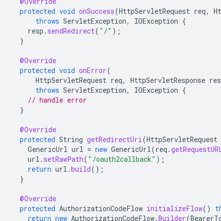
@Override
protected
void
onSuccess
(
HttpServletRequest
req
,
H
throws
ServletException
,
IOException
{
resp
.
sendRedirect
(
"/"
);
}
@Override
protected
void
onError
(
HttpServletRequest
req
,
HttpServletResponse
res
throws
ServletException
,
IOException
{
// handle error
}
@Override
protected
String
getRedirectUri
(
HttpServletRequest
GenericUrl
url
=
new
GenericUrl
(
req
.
getRequestUR
url
.
setRawPath
(
"/oauth2callback"
);
return
url
.
build
();
}
@Override
protected
AuthorizationCodeFlow
initializeFlow
()
t
return
new
AuthorizationCodeFlow
.
Builder
(
BearerT