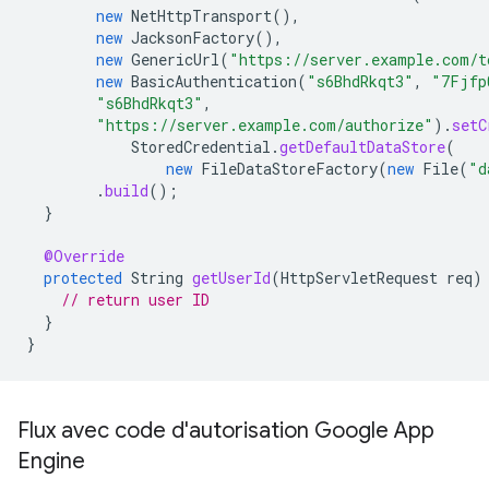
new
NetHttpTransport
(),
new
JacksonFactory
(),
new
GenericUrl
(
"https://server.example.com/t
new
BasicAuthentication
(
"s6BhdRkqt3"
,
"7Fjfp
"s6BhdRkqt3"
,
"https://server.example.com/authorize"
).
setC
StoredCredential
.
getDefaultDataStore
(
new
FileDataStoreFactory
(
new
File
(
"d
.
build
();
}
@Override
protected
String
getUserId
(
HttpServletRequest
req
)
// return user ID
}
}
Flux avec code d'autorisation Google App
Engine