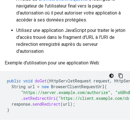
navigateur de l'utilisateur final vers la page
d'autorisation où il peut autoriser votre application à
accéder à ses données protégées.
Utilisez une application JavaScript pour traiter le jeton
d'accès trouvé dans le fragment d'URL à l'URI de
redirection enregistré auprès du serveur
d'autorisation.
Exemple d'utilisation pour une application Web:
public
void
doGet
(
HttpServletRequest
request
,
HttpSe
String
url
=
new
BrowserClientRequestUrl
(
"https://server.example.com/authorize"
,
"s6Bhd
.
setRedirectUri
(
"https://client.example.com/cb
response
.
sendRedirect
(
url
);
}