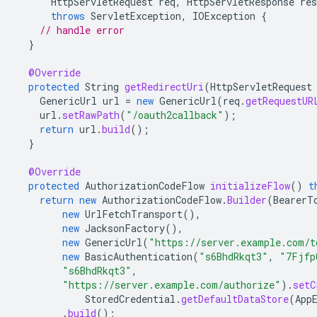
HttpServletRequest
req
,
HttpServletResponse
res
throws
ServletException
,
IOException
{
// handle error
}
@Override
protected
String
getRedirectUri
(
HttpServletRequest
GenericUrl
url
=
new
GenericUrl
(
req
.
getRequestUR
url
.
setRawPath
(
"/oauth2callback"
);
return
url
.
build
();
}
@Override
protected
AuthorizationCodeFlow
initializeFlow
()
t
return
new
AuthorizationCodeFlow
.
Builder
(
BearerT
new
UrlFetchTransport
(),
new
JacksonFactory
(),
new
GenericUrl
(
"https://server.example.com/t
new
BasicAuthentication
(
"s6BhdRkqt3"
,
"7Fjfp
"s6BhdRkqt3"
,
"https://server.example.com/authorize"
).
setC
StoredCredential
.
getDefaultDataStore
(
App
.
build
();