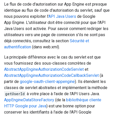
Le flux de code d'autorisation sur App Engine est presque
identique au flux de code d'autorisation du servlet, sauf que
nous pouvons exploiter l'
API Java Users
de Google
App Engine. L'utilisateur doit être connecté pour que l'API
Java Users soit activée. Pour savoir comment rediriger les
utilisateurs vers une page de connexion s'ils ne sont pas
déjà connectés, consultez la section
Sécurité et
authentification
(dans web.xml).
La principale différence avec le cas du servlet est que
vous fournissez des sous-classes concrètes de
AbstractAppEngineAuthorizationCodeServlet
et
AbstractAppEngineAuthorizationCodeCallbackServlet
(à
partir de
google-oauth-client-appengine
). Ils étendent les
classes de servlet abstraites et implémentent la méthode
getUserId
à votre place à l'aide de l'API Users Java.
AppEngineDataStoreFactory
(de la
bibliothèque cliente
HTTP Google pour Java
) est une bonne option pour
conserver les identifiants à l'aide de l'API Google