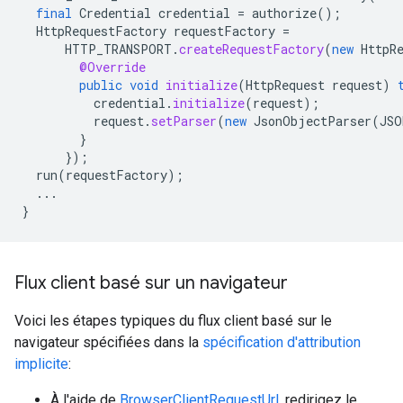
final
Credential
credential
=
authorize
();
HttpRequestFactory
requestFactory
=
HTTP_TRANSPORT
.
createRequestFactory
(
new
HttpR
@Override
public
void
initialize
(
HttpRequest
request
)
credential
.
initialize
(
request
);
request
.
setParser
(
new
JsonObjectParser
(
JSO
}
});
run
(
requestFactory
);
...
}
Flux client basé sur un navigateur
Voici les étapes typiques du flux client basé sur le
navigateur spécifiées dans la
spécification d'attribution
implicite
:
À l'aide de
BrowserClientRequestUrl
, redirigez le