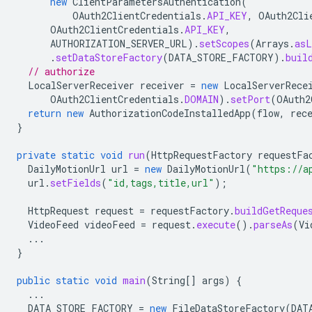
new
ClientParametersAuthentication
(
OAuth2ClientCredentials
.
API_KEY
,
OAuth2Cli
OAuth2ClientCredentials
.
API_KEY
,
AUTHORIZATION_SERVER_URL
).
setScopes
(
Arrays
.
asL
.
setDataStoreFactory
(
DATA_STORE_FACTORY
).
buil
// authorize
LocalServerReceiver
receiver
=
new
LocalServerRece
OAuth2ClientCredentials
.
DOMAIN
).
setPort
(
OAuth2
return
new
AuthorizationCodeInstalledApp
(
flow
,
rec
}
private
static
void
run
(
HttpRequestFactory
requestFa
DailyMotionUrl
url
=
new
DailyMotionUrl
(
"https://a
url
.
setFields
(
"id,tags,title,url"
);
HttpRequest
request
=
requestFactory
.
buildGetReque
VideoFeed
videoFeed
=
request
.
execute
().
parseAs
(
Vi
...
}
public
static
void
main
(
String
[]
args
)
{
...
DATA_STORE_FACTORY
=
new
FileDataStoreFactory
(
DAT