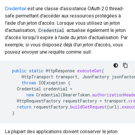
Credential
est une classe d'assistance OAuth 2.0 thread-
safe permettant d'accéder aux ressources protégées à
l'aide d'un jeton d'accès. Lorsque vous utilisez un jeton
d'actualisation,
Credential
actualise également le jeton
d'accès lorsqu'il expire à l'aide du jeton d'actualisation. Par
exemple, si vous disposez déjà d'un jeton d'accès, vous
pouvez envoyer une requête comme suit:
public
static
HttpResponse
executeGet
(
HttpTransport
transport
,
JsonFactory
jsonFacto
throws
IOException
{
Credential
credential
=
new
Credential
(
BearerToken
.
authorizationHead
HttpRequestFactory
requestFactory
=
transport
.
cr
return
requestFactory
.
buildGetRequest
(
url
).
execu
}
La plupart des applications doivent conserver le jeton