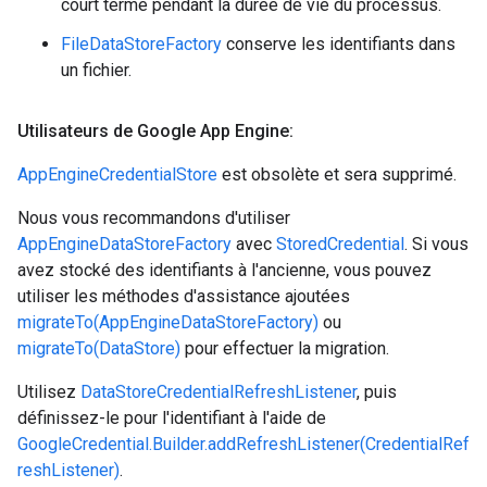
court terme pendant la durée de vie du processus.
FileDataStoreFactory
conserve les identifiants dans
un fichier.
Utilisateurs de Google App Engine:
AppEngineCredentialStore
est obsolète et sera supprimé.
Nous vous recommandons d'utiliser
AppEngineDataStoreFactory
avec
StoredCredential
. Si vous
avez stocké des identifiants à l'ancienne, vous pouvez
utiliser les méthodes d'assistance ajoutées
migrateTo(AppEngineDataStoreFactory)
ou
migrateTo(DataStore)
pour effectuer la migration.
Utilisez
DataStoreCredentialRefreshListener
, puis
définissez-le pour l'identifiant à l'aide de
GoogleCredential.Builder.addRefreshListener(CredentialRef
reshListener)
.