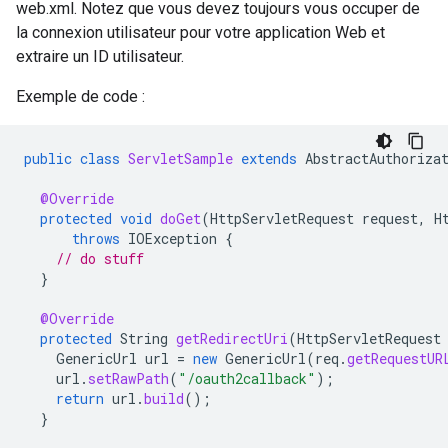
web.xml. Notez que vous devez toujours vous occuper de
la connexion utilisateur pour votre application Web et
extraire un ID utilisateur.
Exemple de code :
public
class
ServletSample
extends
AbstractAuthoriza
@Override
protected
void
doGet
(
HttpServletRequest
request
,
H
throws
IOException
{
// do stuff
}
@Override
protected
String
getRedirectUri
(
HttpServletRequest
GenericUrl
url
=
new
GenericUrl
(
req
.
getRequestUR
url
.
setRawPath
(
"/oauth2callback"
);
return
url
.
build
();
}