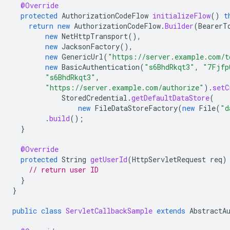
@Override
protected
AuthorizationCodeFlow
initializeFlow
()
t
return
new
AuthorizationCodeFlow
.
Builder
(
BearerT
new
NetHttpTransport
(),
new
JacksonFactory
(),
new
GenericUrl
(
"https://server.example.com/t
new
BasicAuthentication
(
"s6BhdRkqt3"
,
"7Fjfp
"s6BhdRkqt3"
,
"https://server.example.com/authorize"
).
setC
StoredCredential
.
getDefaultDataStore
(
new
FileDataStoreFactory
(
new
File
(
"d
.
build
();
}
@Override
protected
String
getUserId
(
HttpServletRequest
req
)
// return user ID
}
}
public
class
ServletCallbackSample
extends
AbstractA