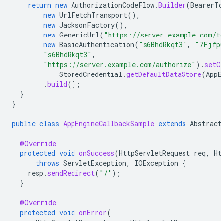
return
new
AuthorizationCodeFlow
.
Builder
(
BearerT
new
UrlFetchTransport
(),
new
JacksonFactory
(),
new
GenericUrl
(
"https://server.example.com/t
new
BasicAuthentication
(
"s6BhdRkqt3"
,
"7Fjfp
"s6BhdRkqt3"
,
"https://server.example.com/authorize"
).
setC
StoredCredential
.
getDefaultDataStore
(
App
.
build
();
}
}
public
class
AppEngineCallbackSample
extends
Abstrac
@Override
protected
void
onSuccess
(
HttpServletRequest
req
,
H
throws
ServletException
,
IOException
{
resp
.
sendRedirect
(
"/"
);
}
@Override
protected
void
onError
(