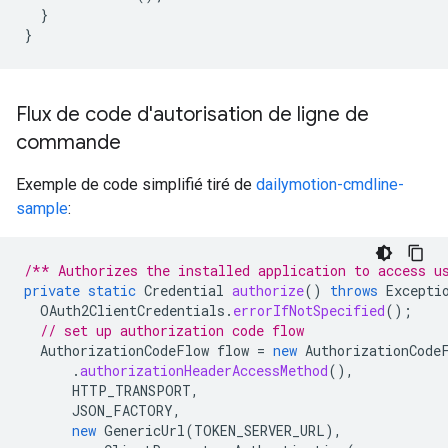
}
}
Flux de code d'autorisation de ligne de
commande
Exemple de code simplifié tiré de
dailymotion-cmdline-
sample
:
/** Authorizes the installed application to access u
private
static
Credential
authorize
()
throws
Excepti
OAuth2ClientCredentials
.
errorIfNotSpecified
();
// set up authorization code flow
AuthorizationCodeFlow
flow
=
new
AuthorizationCode
.
authorizationHeaderAccessMethod
(),
HTTP_TRANSPORT
,
JSON_FACTORY
,
new
GenericUrl
(
TOKEN_SERVER_URL
),