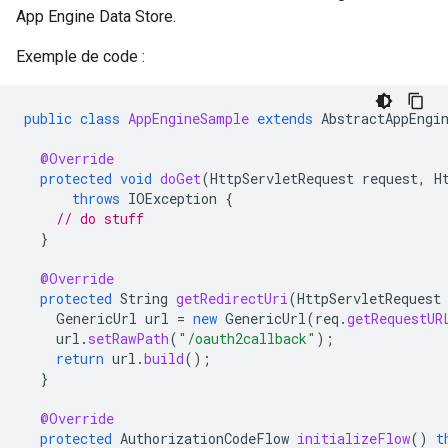
App Engine Data Store.
Exemple de code :
public
class
AppEngineSample
extends
AbstractAppEngi
@Override
protected
void
doGet
(
HttpServletRequest
request
,
H
throws
IOException
{
// do stuff
}
@Override
protected
String
getRedirectUri
(
HttpServletRequest
GenericUrl
url
=
new
GenericUrl
(
req
.
getRequestUR
url
.
setRawPath
(
"/oauth2callback"
);
return
url
.
build
();
}
@Override
protected
AuthorizationCodeFlow
initializeFlow
()
t