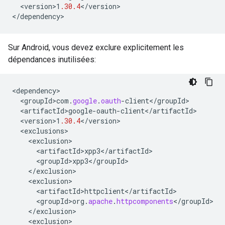
<
version>1
.30.4
<
/
version
>

<
/
dependency
>
Sur Android, vous devez exclure explicitement les
dépendances inutilisées:
<
dependency
<
groupId>com
.
google
.
oauth
-
client
<
/
groupId
<
artifactId>google
-
oauth
-
client
<
/
artifactId
<
version>1
.30.4
<
/
version
<
exclusions
<
exclusion
<
artifactId>xpp3
<
/
artifactId
<
groupId>xpp3
<
/
groupId
<
/
exclusion
<
exclusion
<
artifactId>httpclient
<
/
artifactId
<
groupId>org
.
apache
.
httpcomponents
<
/
groupId
<
/
exclusion
<
exclusion