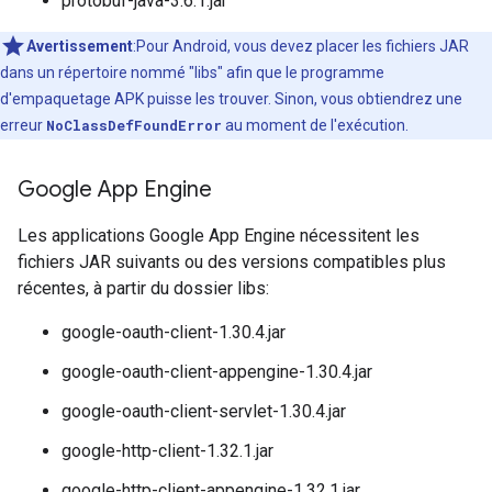
protobuf-java-3.6.1.jar
Avertissement
:Pour Android, vous devez placer les fichiers JAR
dans un répertoire nommé "libs" afin que le programme
d'empaquetage APK puisse les trouver. Sinon, vous obtiendrez une
erreur
NoClassDefFoundError
au moment de l'exécution.
Google App Engine
Les applications Google App Engine nécessitent les
fichiers JAR suivants ou des versions compatibles plus
récentes, à partir du dossier libs:
google-oauth-client-1.30.4.jar
google-oauth-client-appengine-1.30.4.jar
google-oauth-client-servlet-1.30.4.jar
google-http-client-1.32.1.jar
google-http-client-appengine-1.32.1.jar