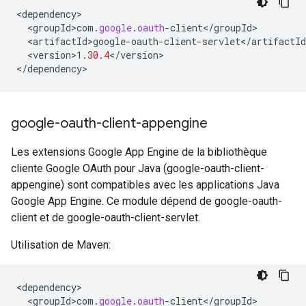
<
dependency
<
groupId>com
.
google
.
oauth
-
client
<
/
groupId
<
artifactId>google
-
oauth
-
client
-
servlet
<
/
artifactId
<
version>1
.30.4
<
/
version
>

<
/
dependency
>
google-oauth-client-appengine
Les extensions Google App Engine de la bibliothèque
cliente Google OAuth pour Java (google-oauth-client-
appengine) sont compatibles avec les applications Java
Google App Engine. Ce module dépend de google-oauth-
client et de google-oauth-client-servlet.
Utilisation de Maven:
<
dependency
<
groupId>com
.
google
.
oauth
-
client
<
/
groupId