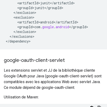
<
artifactId>junit
<
/
artifactId
<
groupId>junit
<
/
groupId
<
/
exclusion
<
exclusion
<
artifactId>android
<
/
artifactId
<
groupId>com
.
google
.
android
<
/
groupId
<
/
exclusion
<
/
exclusions
>

<
/
dependency
>
google-oauth-client-servlet
Les extensions servlet et JJ de la bibliothèque cliente
Google OAuth pour Java (google-oauth-client-servlet) sont
compatibles avec les applications Web avec servlet Java.
Ce module dépend de google-oauth-client.
Utilisation de Maven: