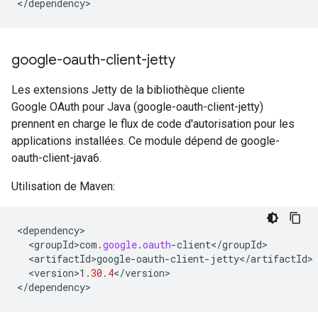
<
/
dependency
>
google-oauth-client-jetty
Les extensions Jetty de la bibliothèque cliente
Google OAuth pour Java (google-oauth-client-jetty)
prennent en charge le flux de code d'autorisation pour les
applications installées. Ce module dépend de google-
oauth-client-java6.
Utilisation de Maven:
<
dependency
<
groupId>com
.
google
.
oauth
-
client
<
/
groupId
<
artifactId>google
-
oauth
-
client
-
jetty
<
/
artifactId
<
version>1
.30.4
<
/
version
>

<
/
dependency
>