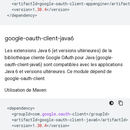
<
artifactId>google
-
oauth
-
client
-
appengine
<
/
artifact
<
version>1
.30.4
<
/
version
>

<
/
dependency
>
google-oauth-client-java6
Les extensions Java 6 (et versions ultérieures) de la
bibliothèque cliente Google OAuth pour Java (google-
oauth-client-java6) sont compatibles avec les applications
Java 6 et versions ultérieures. Ce module dépend de
google-oauth-client.
Utilisation de Maven:
<
dependency
<
groupId>com
.
google
.
oauth
-
client
<
/
groupId
<
artifactId>google
-
oauth
-
client
-
java6
<
/
artifactId
<
version>1
.30.4
<
/
version
>
