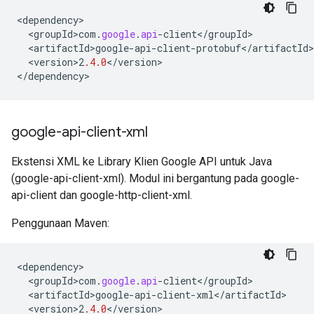
<
dependency
<
groupId>com
.
google
.
api
-
client
<
/
groupId
<
artifactId>google
-
api
-
client
-
protobuf
<
/
artifactId
<
version>2
.4.0
<
/
version
>

<
/
dependency
>
google-api-client-xml
Ekstensi XML ke Library Klien Google API untuk Java
(google-api-client-xml). Modul ini bergantung pada google-
api-client dan google-http-client-xml.
Penggunaan Maven:
<
dependency
<
groupId>com
.
google
.
api
-
client
<
/
groupId
<
artifactId>google
-
api
-
client
-
xml
<
/
artifactId
<
version>2
.4.0
<
/
version
>
