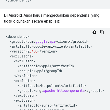
<
/
dependency
>
Di Android, Anda harus mengecualikan dependensi yang
tidak digunakan secara eksplisit:
<
dependency
<
groupId>com
.
google
.
api
-
client
<
/
groupId
<
artifactId>google
-
api
-
client
<
/
artifactId
<
version>2
.4.0
<
/
version
<
exclusions
<
exclusion
<
artifactId>xpp3
<
/
artifactId
<
groupId>xpp3
<
/
groupId
<
/
exclusion
<
exclusion
<
artifactId>httpclient
<
/
artifactId
<
groupId>org
.
apache
.
httpcomponents
<
/
groupId
<
/
exclusion
<
exclusion
<
artifactId>junit
<
/
artifactId