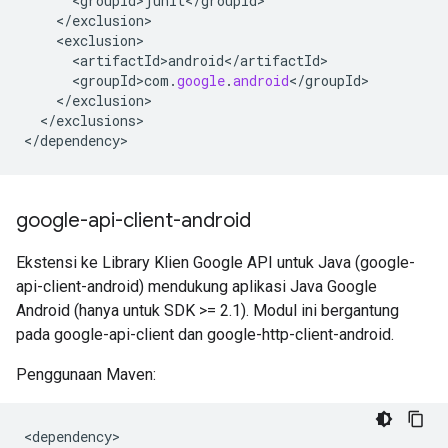
<
groupId>junit
<
/
groupId
<
/
exclusion
<
exclusion
<
artifactId>android
<
/
artifactId
<
groupId>com
.
google
.
android
<
/
groupId
<
/
exclusion
<
/
exclusions
>

<
/
dependency
>
google-api-client-android
Ekstensi ke Library Klien Google API untuk Java (google-
api-client-android) mendukung aplikasi Java Google
Android (hanya untuk SDK >= 2.1). Modul ini bergantung
pada google-api-client dan google-http-client-android.
Penggunaan Maven:
<
dependency