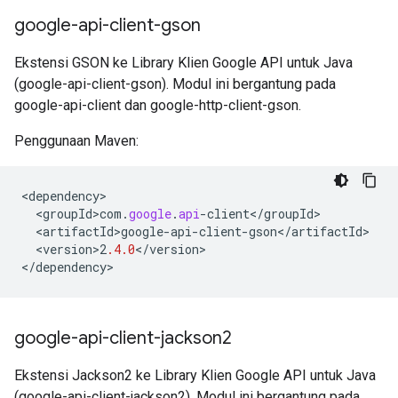
google-api-client-gson
Ekstensi GSON ke Library Klien Google API untuk Java
(google-api-client-gson). Modul ini bergantung pada
google-api-client dan google-http-client-gson.
Penggunaan Maven:
<
dependency
<
groupId>com
.
google
.
api
-
client
<
/
groupId
<
artifactId>google
-
api
-
client
-
gson
<
/
artifactId
<
version>2
.4.0
<
/
version
>

<
/
dependency
>
google-api-client-jackson2
Ekstensi Jackson2 ke Library Klien Google API untuk Java
(google-api-client-jackson2). Modul ini bergantung pada