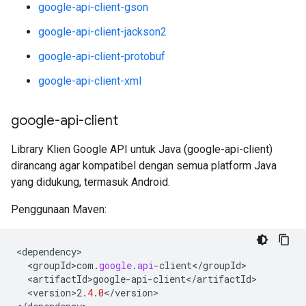
google-api-client-gson
google-api-client-jackson2
google-api-client-protobuf
google-api-client-xml
google-api-client
Library Klien Google API untuk Java (google-api-client)
dirancang agar kompatibel dengan semua platform Java
yang didukung, termasuk Android.
Penggunaan Maven:
<
dependency
<
groupId>com
.
google
.
api
-
client
<
/
groupId
<
artifactId>google
-
api
-
client
<
/
artifactId
<
version>2
.4.0
<
/
version
>
