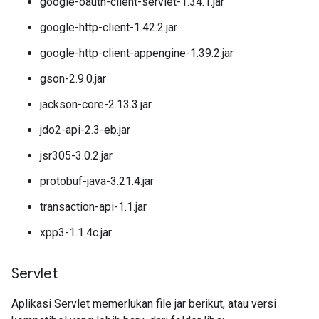
google-oauth-client-servlet-1.34.1.jar
google-http-client-1.42.2.jar
google-http-client-appengine-1.39.2.jar
gson-2.9.0.jar
jackson-core-2.13.3.jar
jdo2-api-2.3-eb.jar
jsr305-3.0.2.jar
protobuf-java-3.21.4.jar
transaction-api-1.1.jar
xpp3-1.1.4c.jar
Servlet
Aplikasi Servlet memerlukan file jar berikut, atau versi