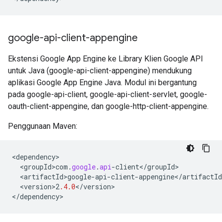
google-api-client-appengine
Ekstensi Google App Engine ke Library Klien Google API
untuk Java (google-api-client-appengine) mendukung
aplikasi Google App Engine Java. Modul ini bergantung
pada google-api-client, google-api-client-servlet, google-
oauth-client-appengine, dan google-http-client-appengine.
Penggunaan Maven:
<
dependency
<
groupId>com
.
google
.
api
-
client
<
/
groupId
<
artifactId>google
-
api
-
client
-
appengine
<
/
artifactId
<
version>2
.4.0
<
/
version
>

<
/
dependency
>