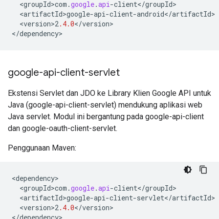
<
groupId>com
.
google
.
api
-
client
<
/
groupId
<
artifactId>google
-
api
-
client
-
android
<
/
artifactId
<
version>2
.4.0
<
/
version
>

<
/
dependency
>
google-api-client-servlet
Ekstensi Servlet dan JDO ke Library Klien Google API untuk
Java (google-api-client-servlet) mendukung aplikasi web
Java servlet. Modul ini bergantung pada google-api-client
dan google-oauth-client-servlet.
Penggunaan Maven:
<
dependency
<
groupId>com
.
google
.
api
-
client
<
/
groupId
<
artifactId>google
-
api
-
client
-
servlet
<
/
artifactId
<
version>2
.4.0
<
/
version
>

<
/
dependency
>