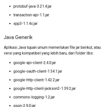
protobuf-java-3.21.4.jar
transaction-api-1.1.jar
xpp3-1.1.4c.jar
Java Generik
Aplikasi Java tujuan umum memerlukan file jar berikut, atau
versi yang kompatibel yang lebih baru, dari folder libs:
google-api-client-2.4.0.jar
google-oauth-client-1.34.1.jar
google-http-client-1.42.2.jar
google-http-client-jackson2-1.39.2.jar
commons-logging-1.2.jar
gson-2.9.0.jar