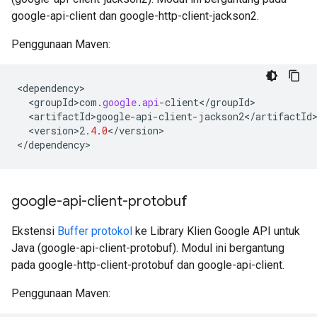
google-api-client dan google-http-client-jackson2.
Penggunaan Maven:
<
dependency
<
groupId>com
.
google
.
api
-
client
<
/
groupId
<
artifactId>google
-
api
-
client
-
jackson2
<
/
artifactId
<
version>2
.4.0
<
/
version
>

<
/
dependency
>
google-api-client-protobuf
Ekstensi
Buffer protokol
ke Library Klien Google API untuk
Java (google-api-client-protobuf). Modul ini bergantung
pada google-http-client-protobuf dan google-api-client.
Penggunaan Maven: