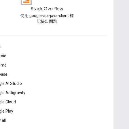
Stack Overflow
使用 google-api-java-client 標
記提出問題
本
roid
ome
base
le AI Studio
le Antigravity
le Cloud
le Play
 all