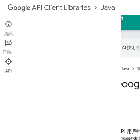
Java
API Client Libraries
首頁
指南
參考資料
範例
支援
API
資訊
Google 會運用 A
即時通訊
首頁
產品
API Client Libraries
Java
API
適用於 Java 的 Go
這個頁面中的內容
可用樣本
可用樣本
如要查看適用於 Java 的 Google AP
設定及使用範例。(如要在瀏覽器中輕鬆