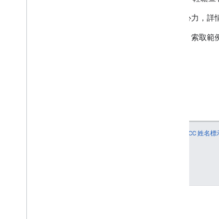
我們歡迎對其他 API 的範例貢獻心力，詳
如果您想為此處未列出的其他 API 索取
解更多資訊。
除非另有註明，否則本頁面中的內容是採用
創用 CC 姓名標示
註冊商標。
上次更新時間：2026-04-25 (世界標準時間)。