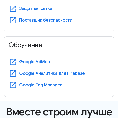
open_in_new
Защитная сетка
open_in_new
Поставщик безопасности
Обручение
open_in_new
Google AdMob
open_in_new
Google Аналитика для Firebase
open_in_new
Google Tag Manager
Вместе строим лучше