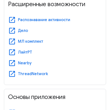
Расширенные возможности
open_in_new
Распознавание активности
open_in_new
Дело
open_in_new
МЛ комплект
open_in_new
ЛайтРТ
open_in_new
Nearby
open_in_new
ThreadNetwork
Основы приложения