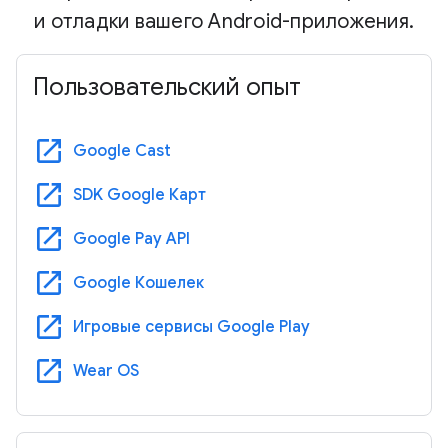
и отладки вашего Android-приложения.
Пользовательский опыт
open_in_new
Google Cast
open_in_new
SDK Google Карт
open_in_new
Google Pay API
open_in_new
Google Кошелек
open_in_new
Игровые сервисы Google Play
open_in_new
Wear OS