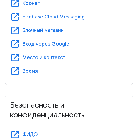
open_in_new
Кронет
open_in_new
Firebase Cloud Messaging
open_in_new
Блочный магазин
open_in_new
Вход через Google
open_in_new
Место и контекст
open_in_new
Время
Безопасность и
конфиденциальность
open_in_new
ФИДО