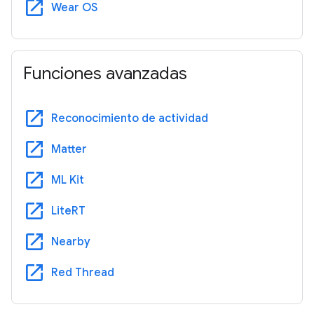
open_in_new
Wear OS
Funciones avanzadas
open_in_new
Reconocimiento de actividad
open_in_new
Matter
open_in_new
ML Kit
open_in_new
LiteRT
open_in_new
Nearby
open_in_new
Red Thread