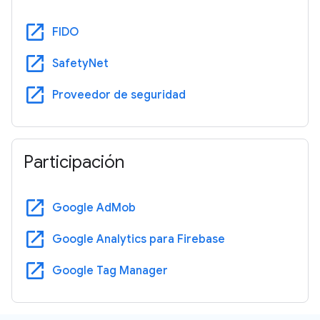
open_in_new
FIDO
open_in_new
SafetyNet
open_in_new
Proveedor de seguridad
Participación
open_in_new
Google AdMob
open_in_new
Google Analytics para Firebase
open_in_new
Google Tag Manager