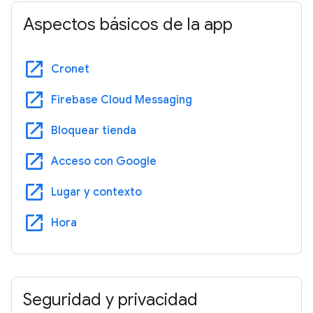
Aspectos básicos de la app
open_in_new
Cronet
open_in_new
Firebase Cloud Messaging
open_in_new
Bloquear tienda
open_in_new
Acceso con Google
open_in_new
Lugar y contexto
open_in_new
Hora
Seguridad y privacidad