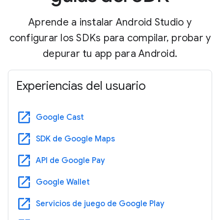
Aprende a instalar Android Studio y
configurar los SDKs para compilar, probar y
depurar tu app para Android.
Experiencias del usuario
open_in_new
Google Cast
open_in_new
SDK de Google Maps
open_in_new
API de Google Pay
open_in_new
Google Wallet
open_in_new
Servicios de juego de Google Play