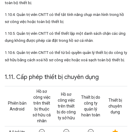
toàn bộ thiết bị.
1.10.4. Quản trị viên CNTT có thể tắt tính năng chụp màn hình trong hồ
sơ công việc hoặc toàn bộ thiết bị.
1.10.5. Quản trị viên CNTT có thể thiết lập một danh sách chặn các ứng
dụng không được phép cài đặt trong hồ sơ cá nhân.
1.10.6. Quản trị viên CNTT có thể từ bỏ quyền quản lý thiết bị do công ty
sở hữu bằng cách xoá hồ sơ công việc hoặc xoá sạch toàn bộ thiết bị.
1
.
11
.
Cấp phép thiết bị chuyên dụng
Hồ sơ
Hồ sơ
công việc
Thiết bị do
công việc
Thiết bị
Phiên bản
trên thiết
công ty
trên thiết
chuyên
Android
bị thuộc
quản lý
bị do công
dụng
sở hữu cá
hoàn toàn
ty sở hữu
nhân
8.0 trở lên