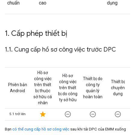
chuẩn
cao
dụng
1
.
Cấp phép thiết bị
1
.
1
.
Cung cấp hồ sơ công việc trước DPC
Hồ sơ
Hồ sơ
công việc
Thiết bị do
công việc
Thiết bị
Phiên bản
trên thiết
công ty
trên thiết
chuyên
Android
bị thuộc
quản lý
bị do công
dụng
sở hữu cá
hoàn toàn
ty sở hữu
nhân
star
remove_circle_outline
remove_circle_outline
remove_circle_outline
5.1 trở lên
Bạn
có thể cung cấp hồ sơ công việc
sau khi tải DPC của EMM xuống