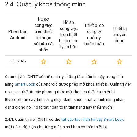
2
.
4
.
Quản lý khoá thông minh
Hồ sơ
Hồ sơ
công việc
Thiết bị do
công việc
Thiết bị
Phiên bản
trên thiết
công ty
trên thiết
chuyên
Android
bị thuộc
quản lý
bị do công
dụng
sở hữu cá
hoàn toàn
ty sở hữu
nhân
star_border
star_border
star_border
star_border
6.0 trở lên
Quản trị viên CNTT có thể quản lý những tác nhân tin cậy trong tính
năng
Smart Lock
của Android được phép mở khoá thiết bị. Quản trị viên
CNTT có thể tắt các phương thức mở khoá cụ thể như thiết bị
Bluetooth tin cậy, tính năng nhận dạng khuôn mặt và tính năng nhận
dạng giọng nói, hoặc tắt hoàn toàn tính năng này (nếu muốn).
2.4.1. Quản trị viên CNTT có thể
tắt
các tác nhân tin cậy Smart Lock
,
một cách độc lập cho từng màn hình khoá có trên thiết bị.