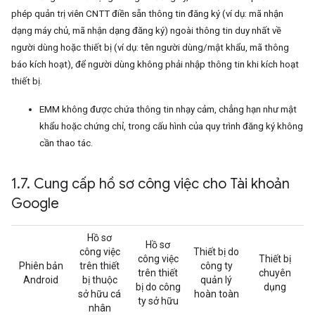
phép quản trị viên CNTT điền sẵn thông tin đăng ký (ví dụ: mã nhận
dạng máy chủ, mã nhận dạng đăng ký) ngoài thông tin duy nhất về
người dùng hoặc thiết bị (ví dụ: tên người dùng/mật khẩu, mã thông
báo kích hoạt), để người dùng không phải nhập thông tin khi kích hoạt
thiết bị.
EMM không được chứa thông tin nhạy cảm, chẳng hạn như mật
khẩu hoặc chứng chỉ, trong cấu hình của quy trình đăng ký không
cần thao tác.
1
.
7
.
Cung cấp hồ sơ công việc cho Tài khoản
Google
Hồ sơ
Hồ sơ
công việc
Thiết bị do
công việc
Thiết bị
Phiên bản
trên thiết
công ty
trên thiết
chuyên
Android
bị thuộc
quản lý
bị do công
dụng
sở hữu cá
hoàn toàn
ty sở hữu
nhân