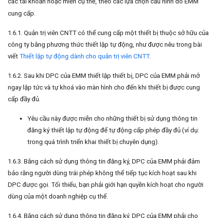
các tài khoản hoặc miền cụ thể, theo các lựa chọn cấu hình do EMM
cung cấp.
1.6.1. Quản trị viên CNTT có thể cung cấp một thiết bị thuộc sở hữu của
công ty bằng phương thức thiết lập tự động, như được nêu trong bài
viết
Thiết lập tự động dành cho quản trị viên CNTT
.
1.6.2. Sau khi DPC của EMM thiết lập thiết bị, DPC của EMM phải mở
ngay lập tức và tự khoá vào màn hình cho đến khi thiết bị được cung
cấp đầy đủ.
Yêu cầu này được miễn cho những thiết bị sử dụng thông tin
đăng ký thiết lập tự động để tự động cấp phép đầy đủ (ví dụ:
trong quá trình triển khai thiết bị chuyên dụng).
1.6.3. Bằng cách sử dụng thông tin đăng ký, DPC của EMM phải đảm
bảo rằng người dùng trái phép không thể tiếp tục kích hoạt sau khi
DPC được gọi. Tối thiểu, bạn phải giới hạn quyền kích hoạt cho người
dùng của một doanh nghiệp cụ thể.
1.6.4. Bằng cách sử dụng thông tin đăng ký, DPC của EMM phải cho