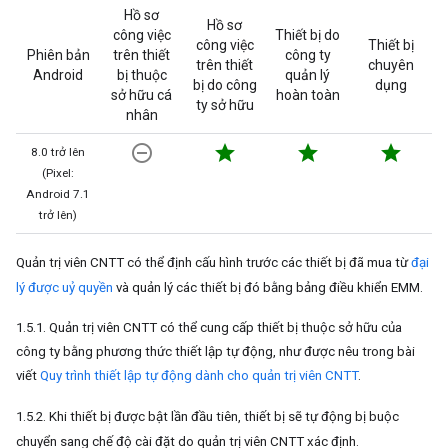
Hồ sơ
Hồ sơ
công việc
Thiết bị do
công việc
Thiết bị
Phiên bản
trên thiết
công ty
trên thiết
chuyên
Android
bị thuộc
quản lý
bị do công
dụng
sở hữu cá
hoàn toàn
ty sở hữu
nhân
remove_circle_outline
star
star
star
8.0 trở lên
(Pixel:
Android 7.1
trở lên)
Quản trị viên CNTT có thể định cấu hình trước các thiết bị đã mua từ
đại
lý được uỷ quyền
và quản lý các thiết bị đó bằng bảng điều khiển EMM.
1.5.1. Quản trị viên CNTT có thể cung cấp thiết bị thuộc sở hữu của
công ty bằng phương thức thiết lập tự động, như được nêu trong bài
viết
Quy trình thiết lập tự động dành cho quản trị viên CNTT
.
1.5.2. Khi thiết bị được bật lần đầu tiên, thiết bị sẽ tự động bị buộc
chuyển sang chế độ cài đặt do quản trị viên CNTT xác định.