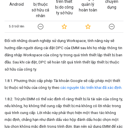
trên thiết
chuyên
Android
bị thuộc
quản lý
bị do công
dụng
sở hữu cá
hoàn toàn
ty sở hữu
nhân
remove_circle_outline
star_border
star_border
remove_circle_outline
5.0 trở lên
Đối với những doanh nghiệp sử dụng Workspace, tính năng này sẽ
hướng dẫn người dùng cài đặt DPC của EMM sau khi họ nhập thông tin
đăng nhập Workspace của công ty trong quá trình thiết lập thiết bị ban
đầu. Sau khi cài đặt, DPC sẽ hoàn tất quá trình thiết lập thiết bị thuộc
sở hữu của công ty.
1.8.1. Phương thức cấp phép Tài khoản Google sẽ cấp phép một thiết
bị thuộc sở hữu của công ty theo
các nguyên tắc triển khai đã xác định
.
1.8.2. Trừ phi EMM có thể xác định rõ ràng thiết bị là tài sản của công ty,
nếu không, họ không thể cung cấp thiết bị mà không có lời nhắc trong
quá trình cung cấp. Lời nhắc này phải thực hiện một thao tác không
mặc định, chẳng hạn như đánh dấu vào hộp đánh dấu hoặc chọn một
lựa chọn không mặc định trong trình đơn. Bạn nên sử dụng EMM để xác