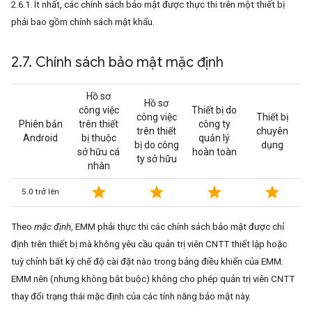
2.6.1. Ít nhất, các chính sách bảo mật được thực thi trên một thiết bị
phải bao gồm chính sách mật khẩu.
2
.
7
.
Chính sách bảo mật mặc định
Hồ sơ
Hồ sơ
công việc
Thiết bị do
công việc
Thiết bị
Phiên bản
trên thiết
công ty
trên thiết
chuyên
Android
bị thuộc
quản lý
bị do công
dụng
sở hữu cá
hoàn toàn
ty sở hữu
nhân
star
star
star
star
5.0 trở lên
Theo
mặc định
, EMM phải thực thi các chính sách bảo mật được chỉ
định trên thiết bị mà không yêu cầu quản trị viên CNTT thiết lập hoặc
tuỳ chỉnh bất kỳ chế độ cài đặt nào trong bảng điều khiển của EMM.
EMM nên (nhưng không bắt buộc) không cho phép quản trị viên CNTT
thay đổi trạng thái mặc định của các tính năng bảo mật này.