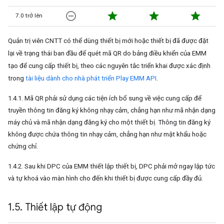
remove_circle_outline
star
star
star
7.0 trở lên
Quản trị viên CNTT có thể dùng thiết bị mới hoặc thiết bị đã được đặt
lại về trạng thái ban đầu để quét mã QR do bảng điều khiển của EMM
tạo để cung cấp thiết bị, theo các nguyên tắc triển khai được xác định
trong
tài liệu dành cho nhà phát triển Play EMM API
.
1.4.1. Mã QR phải sử dụng các tiện ích bổ sung về việc cung cấp để
truyền thông tin đăng ký không nhạy cảm, chẳng hạn như mã nhận dạng
máy chủ và mã nhận dạng đăng ký cho một thiết bị. Thông tin đăng ký
không được chứa thông tin nhạy cảm, chẳng hạn như mật khẩu hoặc
chứng chỉ.
1.4.2. Sau khi DPC của EMM thiết lập thiết bị, DPC phải mở ngay lập tức
và tự khoá vào màn hình cho đến khi thiết bị được cung cấp đầy đủ.
1
.
5
.
Thiết lập tự động