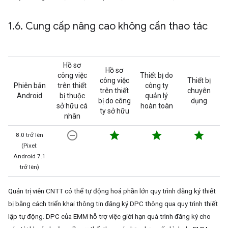
1
.
6
.
Cung cấp nâng cao không cần thao tác
Hồ sơ
Hồ sơ
công việc
Thiết bị do
công việc
Thiết bị
Phiên bản
trên thiết
công ty
trên thiết
chuyên
Android
bị thuộc
quản lý
bị do công
dụng
sở hữu cá
hoàn toàn
ty sở hữu
nhân
remove_circle_outline
star
star
star
8.0 trở lên
(Pixel:
Android 7.1
trở lên)
Quản trị viên CNTT có thể tự động hoá phần lớn quy trình đăng ký thiết
bị bằng cách triển khai thông tin đăng ký DPC thông qua quy trình thiết
lập tự động. DPC của EMM hỗ trợ việc giới hạn quá trình đăng ký cho