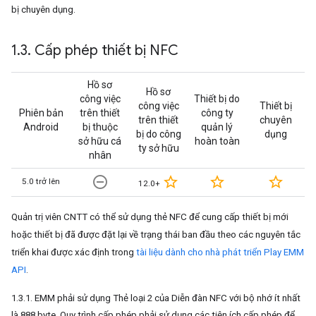
bị chuyên dụng.
1
.
3
.
Cấp phép thiết bị NFC
Hồ sơ
Hồ sơ
công việc
Thiết bị do
công việc
Thiết bị
Phiên bản
trên thiết
công ty
trên thiết
chuyên
Android
bị thuộc
quản lý
bị do công
dụng
sở hữu cá
hoàn toàn
ty sở hữu
nhân
remove_circle_outline
star_border
star_border
star_border
5.0 trở lên
12.0+
Quản trị viên CNTT có thể sử dụng thẻ NFC để cung cấp thiết bị mới
hoặc thiết bị đã được đặt lại về trạng thái ban đầu theo các nguyên tắc
triển khai được xác định trong
tài liệu dành cho nhà phát triển Play EMM
API
.
1.3.1. EMM phải sử dụng Thẻ loại 2 của Diễn đàn NFC với bộ nhớ ít nhất
là 888 byte. Quy trình cấp phép phải sử dụng các tiện ích cấp phép để