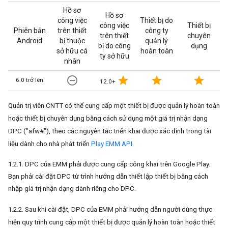
Hồ sơ
Hồ sơ
công việc
Thiết bị do
công việc
Thiết bị
Phiên bản
trên thiết
công ty
trên thiết
chuyên
Android
bị thuộc
quản lý
bị do công
dụng
sở hữu cá
hoàn toàn
ty sở hữu
nhân
remove_circle_outline
star
star
star
6.0 trở lên
12.0+
Quản trị viên CNTT có thể cung cấp một thiết bị được quản lý hoàn toàn
hoặc thiết bị chuyên dụng bằng cách sử dụng một giá trị nhận dạng
DPC ("afw#"), theo các nguyên tắc triển khai được xác định trong tài
liệu dành cho nhà phát triển
Play EMM API
.
1.2.1. DPC của EMM phải được cung cấp công khai trên Google Play.
Bạn phải cài đặt DPC từ trình hướng dẫn thiết lập thiết bị bằng cách
nhập giá trị nhận dạng dành riêng cho DPC.
1.2.2. Sau khi cài đặt, DPC của EMM phải hướng dẫn người dùng thực
hiện quy trình cung cấp một thiết bị được quản lý hoàn toàn hoặc thiết