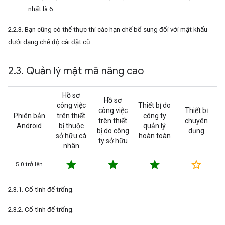
nhất là 6
2.2.3. Bạn cũng có thể thực thi các hạn chế bổ sung đối với mật khẩu
dưới dạng chế độ cài đặt cũ
2
.
3
.
Quản lý mật mã nâng cao
Hồ sơ
Hồ sơ
công việc
Thiết bị do
công việc
Thiết bị
Phiên bản
trên thiết
công ty
trên thiết
chuyên
Android
bị thuộc
quản lý
bị do công
dụng
sở hữu cá
hoàn toàn
ty sở hữu
nhân
star
star
star
star_border
5.0 trở lên
2.3.1. Cố tình để trống.
2.3.2. Cố tình để trống.