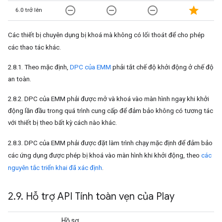
remove_circle_outline
remove_circle_outline
remove_circle_outline
star
6.0 trở lên
Các thiết bị chuyên dụng bị khoá mà không có lối thoát để cho phép
các thao tác khác.
2.8.1. Theo mặc định,
DPC của EMM
phải tắt chế độ khởi động ở chế độ
an toàn.
2.8.2. DPC của EMM phải được mở và khoá vào màn hình ngay khi khởi
động lần đầu trong quá trình cung cấp để đảm bảo không có tương tác
với thiết bị theo bất kỳ cách nào khác.
2.8.3. DPC của EMM phải được đặt làm trình chạy mặc định để đảm bảo
các ứng dụng được phép bị khoá vào màn hình khi khởi động, theo
các
nguyên tắc triển khai đã xác định
.
2
.
9
.
Hỗ trợ API Tính toàn vẹn của Play
Hồ sơ