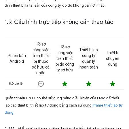
định thiết bị là tài sản của công ty, do đó không cần lời nhắc.
1
.
9
.
Cấu hình trực tiếp không cần thao tác
Hồ sơ
Hồ sơ
công việc
Thiết bị do
công việc
Thiết bị
Phiên bản
trên thiết
công ty
trên thiết
chuyên
Android
bị thuộc
quản lý
bị do công
dụng
sở hữu cá
hoàn toàn
ty sở hữu
nhân
remove_circle_outline
star
star
star
8.0 trở lên
Quản trị viên CNTT có thể sử dụng bảng điều khiển của EMM để thiết
lập các thiết bị thiết lập tự động bằng cách sử dụng
iframe thiết lập tự
động
.