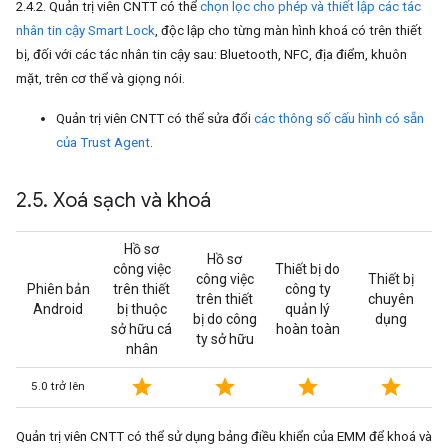
2.4.2. Quản trị viên CNTT có thể
chọn lọc cho phép và thiết lập các tác
nhân tin cậy Smart Lock
, độc lập cho từng màn hình khoá có trên thiết
bị, đối với các tác nhân tin cậy sau: Bluetooth, NFC, địa điểm, khuôn
mặt, trên cơ thể và giọng nói.
Quản trị viên CNTT có thể sửa đổi
các thông số cấu hình có sẵn
của Trust Agent
.
2
.
5
.
Xoá sạch và khoá
Hồ sơ
Hồ sơ
công việc
Thiết bị do
công việc
Thiết bị
Phiên bản
trên thiết
công ty
trên thiết
chuyên
Android
bị thuộc
quản lý
bị do công
dụng
sở hữu cá
hoàn toàn
ty sở hữu
nhân
star
star
star
star
5.0 trở lên
Quản trị viên CNTT có thể sử dụng bảng điều khiển của EMM để khoá và