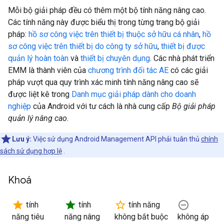
Mỗi bộ giải pháp đều có thêm một bộ tính năng nâng cao.
Các tính năng này được biểu thị trong từng trang bộ giải
pháp:
hồ sơ công việc trên thiết bị thuộc sở hữu cá nhân
,
hồ
sơ công việc trên thiết bị do công ty sở hữu
,
thiết bị được
quản lý hoàn toàn
và
thiết bị chuyên dụng
. Các nhà phát triển
EMM là thành viên của
chương trình đối tác AE
có các giải
pháp vượt qua quy trình xác minh tính năng nâng cao sẽ
được liệt kê trong
Danh mục giải pháp dành cho doanh
nghiệp
của Android với tư cách là nhà cung cấp
Bộ giải pháp
quản lý nâng cao
.
Lưu ý:
Việc sử dụng Android Management API phải tuân thủ
chính
sách sử dụng hợp lệ
.
Khoá
star
star
star_border
remove_circle_outline
tính
tính
tính năng
năng tiêu
năng nâng
không bắt buộc
không áp