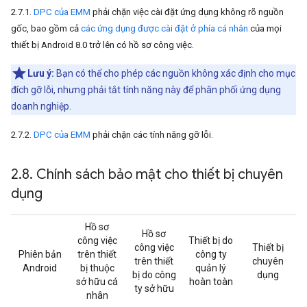
2.7.1.
DPC của EMM
phải chặn việc cài đặt ứng dụng không rõ nguồn
gốc, bao gồm cả
các ứng dụng được cài đặt ở phía cá nhân
của mọi
thiết bị Android 8.0 trở lên có hồ sơ công việc.
Lưu ý:
Bạn có thể cho phép các nguồn không xác định cho mục
đích gỡ lỗi, nhưng phải tắt tính năng này để phân phối ứng dụng
doanh nghiệp.
2.7.2.
DPC của EMM
phải chặn các tính năng gỡ lỗi.
2
.
8
.
Chính sách bảo mật cho thiết bị chuyên
dụng
Hồ sơ
Hồ sơ
công việc
Thiết bị do
công việc
Thiết bị
Phiên bản
trên thiết
công ty
trên thiết
chuyên
Android
bị thuộc
quản lý
bị do công
dụng
sở hữu cá
hoàn toàn
ty sở hữu
nhân