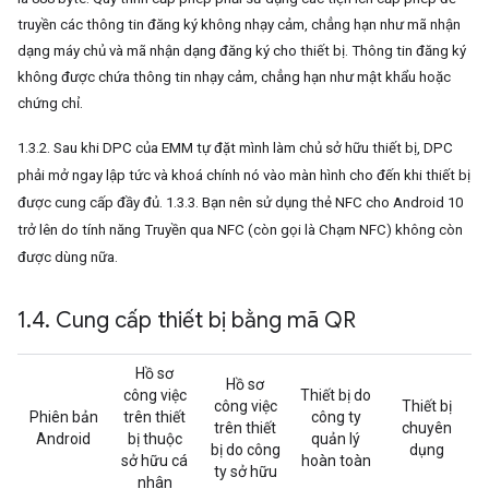
truyền các thông tin đăng ký không nhạy cảm, chẳng hạn như mã nhận
dạng máy chủ và mã nhận dạng đăng ký cho thiết bị. Thông tin đăng ký
không được chứa thông tin nhạy cảm, chẳng hạn như mật khẩu hoặc
chứng chỉ.
1.3.2. Sau khi DPC của EMM tự đặt mình làm chủ sở hữu thiết bị, DPC
phải mở ngay lập tức và khoá chính nó vào màn hình cho đến khi thiết bị
được cung cấp đầy đủ. 1.3.3. Bạn nên sử dụng thẻ NFC cho Android 10
trở lên do tính năng Truyền qua NFC (còn gọi là Chạm NFC) không còn
được dùng nữa.
1
.
4
.
Cung cấp thiết bị bằng mã QR
Hồ sơ
Hồ sơ
công việc
Thiết bị do
công việc
Thiết bị
Phiên bản
trên thiết
công ty
trên thiết
chuyên
Android
bị thuộc
quản lý
bị do công
dụng
sở hữu cá
hoàn toàn
ty sở hữu
nhân