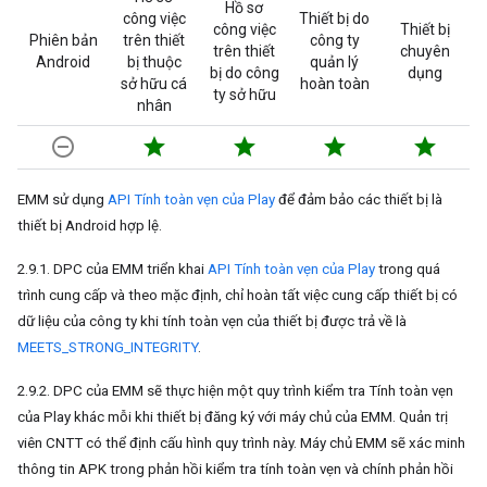
Hồ sơ
công việc
Thiết bị do
công việc
Thiết bị
Phiên bản
trên thiết
công ty
trên thiết
chuyên
Android
bị thuộc
quản lý
bị do công
dụng
sở hữu cá
hoàn toàn
ty sở hữu
nhân
remove_circle_outline
star
star
star
star
EMM sử dụng
API Tính toàn vẹn của Play
để đảm bảo các thiết bị là
thiết bị Android hợp lệ.
2.9.1. DPC của EMM triển khai
API Tính toàn vẹn của Play
trong quá
trình cung cấp và theo mặc định, chỉ hoàn tất việc cung cấp thiết bị có
dữ liệu của công ty khi tính toàn vẹn của thiết bị được trả về là
MEETS_STRONG_INTEGRITY
.
2.9.2. DPC của EMM sẽ thực hiện một quy trình kiểm tra Tính toàn vẹn
của Play khác mỗi khi thiết bị đăng ký với máy chủ của EMM. Quản trị
viên CNTT có thể định cấu hình quy trình này. Máy chủ EMM sẽ xác minh
thông tin APK trong phản hồi kiểm tra tính toàn vẹn và chính phản hồi