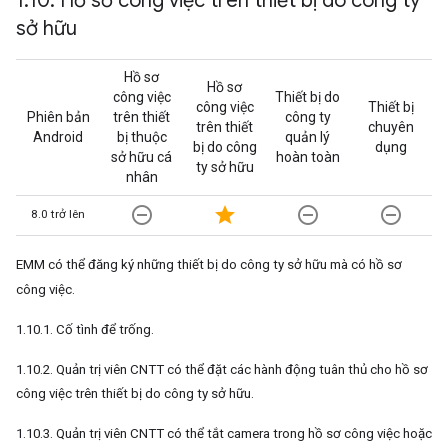
1
.
10
.
Hồ sơ công việc trên thiết bị do công ty
sở hữu
Hồ sơ
Hồ sơ
công việc
Thiết bị do
công việc
Thiết bị
Phiên bản
trên thiết
công ty
trên thiết
chuyên
Android
bị thuộc
quản lý
bị do công
dụng
sở hữu cá
hoàn toàn
ty sở hữu
nhân
remove_circle_outline
star
remove_circle_outline
remove_circle_outline
8.0 trở lên
EMM có thể đăng ký những thiết bị do công ty sở hữu mà có hồ sơ
công việc.
1.10.1. Cố tình để trống.
1.10.2. Quản trị viên CNTT có thể đặt các hành động tuân thủ cho hồ sơ
công việc trên thiết bị do công ty sở hữu.
1.10.3. Quản trị viên CNTT có thể tắt camera trong hồ sơ công việc hoặc