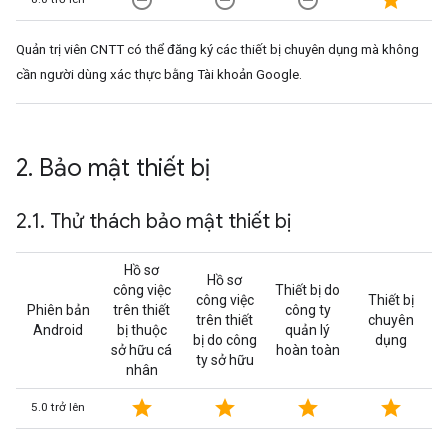
remove_circle_outline
remove_circle_outline
remove_circle_outline
star
Quản trị viên CNTT có thể đăng ký các thiết bị chuyên dụng mà không
cần người dùng xác thực bằng Tài khoản Google.
2
.
Bảo mật thiết bị
2
.
1
.
Thử thách bảo mật thiết bị
Hồ sơ
Hồ sơ
công việc
Thiết bị do
công việc
Thiết bị
Phiên bản
trên thiết
công ty
trên thiết
chuyên
Android
bị thuộc
quản lý
bị do công
dụng
sở hữu cá
hoàn toàn
ty sở hữu
nhân
star
star
star
star
5.0 trở lên