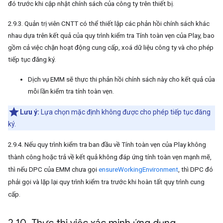
đó trước khi cập nhật chính sách của công ty trên thiết bị.
2.9.3. Quản trị viên CNTT có thể thiết lập các phản hồi chính sách khác
nhau dựa trên kết quả của quy trình kiểm tra Tính toàn vẹn của Play, bao
gồm cả việc chặn hoạt động cung cấp, xoá dữ liệu công ty và cho phép
tiếp tục đăng ký.
Dịch vụ EMM sẽ thực thi phản hồi chính sách này cho kết quả của
mỗi lần kiểm tra tính toàn vẹn.
Lưu ý:
Lựa chọn mặc định không được cho phép tiếp tục đăng
ký.
2.9.4. Nếu quy trình kiểm tra ban đầu về Tính toàn vẹn của Play không
thành công hoặc trả về kết quả không đáp ứng tính toàn vẹn mạnh mẽ,
thì nếu DPC của EMM chưa gọi
ensureWorkingEnvironment
, thì DPC đó
phải gọi và lặp lại quy trình kiểm tra trước khi hoàn tất quy trình cung
cấp.