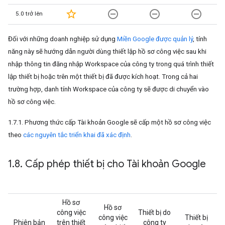
star_border
remove_circle_outline
remove_circle_outline
remove_circle_outline
5.0 trở lên
Đối với những doanh nghiệp sử dụng
Miền Google được quản lý
, tính
năng này sẽ hướng dẫn người dùng thiết lập hồ sơ công việc sau khi
nhập thông tin đăng nhập Workspace của công ty trong quá trình thiết
lập thiết bị hoặc trên một thiết bị đã được kích hoạt. Trong cả hai
trường hợp, danh tính Workspace của công ty sẽ được di chuyển vào
hồ sơ công việc.
1.7.1. Phương thức cấp Tài khoản Google sẽ cấp một hồ sơ công việc
theo
các nguyên tắc triển khai đã xác định
.
1
.
8
.
Cấp phép thiết bị cho Tài khoản Google
Hồ sơ
Hồ sơ
công việc
Thiết bị do
công việc
Thiết bị
Phiên bản
trên thiết
công ty