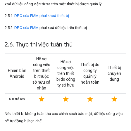
xoá dữ liệu công việc từ xa trên một thiết bị được quản lý.
2.5.1.
DPC của EMM phải khoá thiết bị.
2.5.2.
DPC của EMM
phải xoá dữ liệu trên thiết bị.
2
.
6
.
Thực thi việc tuân thủ
Hồ sơ
Hồ sơ
công việc
Thiết bị do
công việc
Thiết bị
Phiên bản
trên thiết
công ty
trên thiết
chuyên
Android
bị thuộc
quản lý
bị do công
dụng
sở hữu cá
hoàn toàn
ty sở hữu
nhân
star
star
star
star
5.0 trở lên
Nếu thiết bị không tuân thủ các chính sách bảo mật, dữ liệu công việc
sẽ tự động bị hạn chế.