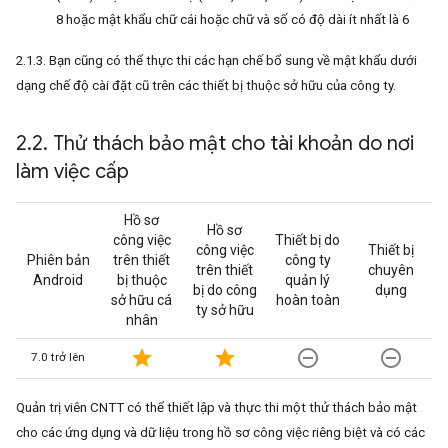
8 hoặc mật khẩu chữ cái hoặc chữ và số có độ dài ít nhất là 6
2.1.3. Bạn cũng có thể thực thi các hạn chế bổ sung về mật khẩu dưới
dạng chế độ cài đặt cũ trên các thiết bị thuộc sở hữu của công ty.
2
.
2
.
Thử thách bảo mật cho tài khoản do nơi
làm việc cấp
Hồ sơ
Hồ sơ
công việc
Thiết bị do
công việc
Thiết bị
Phiên bản
trên thiết
công ty
trên thiết
chuyên
Android
bị thuộc
quản lý
bị do công
dụng
sở hữu cá
hoàn toàn
ty sở hữu
nhân
star
star
remove_circle_outline
remove_circle_outline
7.0 trở lên
Quản trị viên CNTT có thể thiết lập và thực thi một thử thách bảo mật
cho các ứng dụng và dữ liệu trong hồ sơ công việc riêng biệt và có các