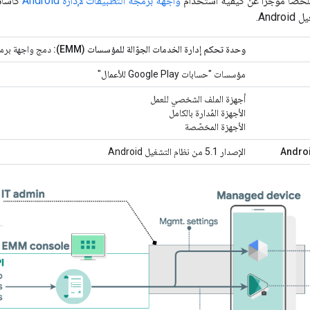
لخصًا موجزًا عن كيفية استخدام
واجهة برمجة التطبيقات لإدارة Android
كأساس
وحدة تحكم إدارة الخدمات الجوّالة للمؤسسات (EMM):
دمج واجهة برمجة
مؤسسات "حسابات Google Play للأعمال"
أجهزة الملف الشخصي للعمل
الأجهزة المُدارة بالكامل
الأجهزة المخصّصة
الإصدار 5.1 من نظام التشغيل Android