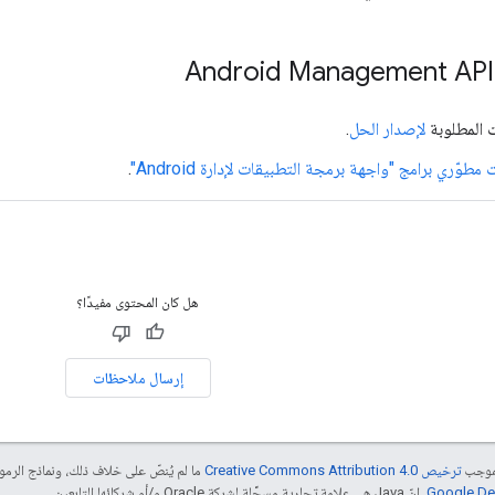
ت المطلوبة
لإصدار الحل
.
طوّري برامج "واجهة برمجة التطبيقات لإدارة Android"
.
هل كان المحتوى مفيدًا؟
إرسال ملاحظات
بموجب
ترخيص Creative Commons Attribution 4.0‏
ما لم يُنصّ على خلاف ذلك، ونماذج الر
. إنّ Java هي علامة تجارية مسجَّلة لشركة Oracle و/أو شركائها التابعين.