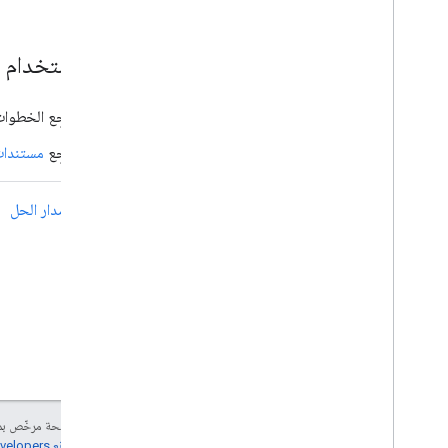
بدء استخدام Android Management API
راجِع الخطوا
راجِع
مستندات م
التالي:
إصدار الحل
إنّ محتوى هذه الصفحة مرخّص 
مراجعة
سياسات موقع Google Developers‏