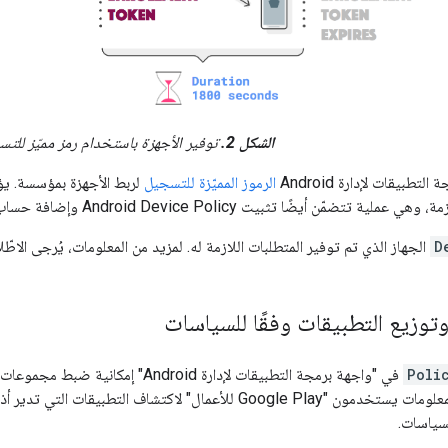
الشكل 2.
توفير الأجهزة باستخدام رمز مميّز للت
طبيقات لإدارة Android
الرموز المميّزة للتسجيل
لربط الأجهزة بمؤسسة. يؤد
أيضًا تثبيت Android Device Policy وإضافة حساب Google Play للأعمال إلى الجهاز.
D
الجهاز الذي تم توفير المتطلبات اللازمة له. لمزيد من المعلومات، يُرجى الاطّ
 وتوزيع التطبيقات وفقًا للسياسات
Poli
في "واجهة برمجة التطبيقات لإدارة oid
مشرفو تكنولوجيا المعلومات يستخدمون "Google Play للأعمال" لاكت
سياسات.