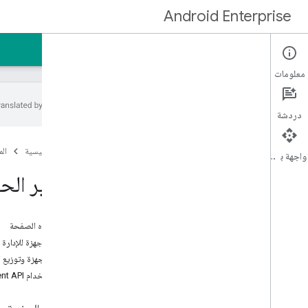
Android Enterprise
الصفحة الرئيسية
الأدلة
معلومات
دردشة
البدء
الصفحة الرئيسية
ال
نظرة عامة
واجهة برمجة التطبيقات
تطوير الحلول
تطوير الح
تحرير الحل
متطلبات الميزة
على هذه الصفحة
قائمة الميزات
إعداد الأجهزة للإدارة
مجموعات الحلول
إدارة الأجهزة وتوزيع 
بدء استخدام Android Management API
المرجع
واجهات برمجة التطبيقات والأدوات