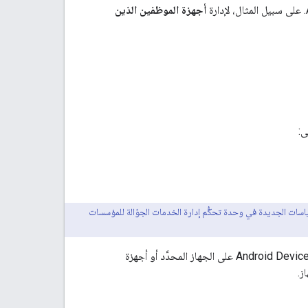
أجهزة الموظفين الذين
ى:
Android Management AP، يمكنك دمج إعدادات السياسات الجديدة في وحدة تحكُّم إدارة الخدمات الجوّالة للمؤسسات
عند ربط سياسة بجهاز، ترسل واجهة برمجة التطبيقات تلقائيًا إعدادات السياسة إلى تطبيق Android Device Policy على الجهاز المحدَّد أو أجهزة