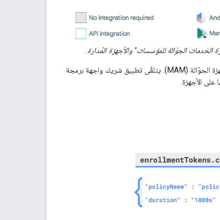
تتوافق "واجهة برمجة التطبيقات لإدارة Android" مع إدارة الأجهزة الجوّالة (MDM) وتطبيقات الأجهزة الجوّالة (MAM). يتلقّى تطبيق شريك واجهة برمجة
 على الأجهزة.