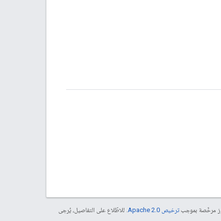
موز مرخّصة بموجب
ترخيص Apache 2.0‏
. للاطّلاع على التفاصيل، يُرجى