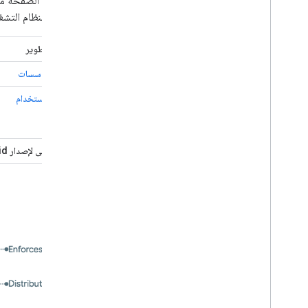
توفّر هذه الصفحة م
مراجع للمصنّعين الأصليين للجهاز وشركات النقل
(EMM) لنظام التشغيل Android.
الميزات التي سيتم إيقافها نهائيًا
المصطلحات
جهود التطوير
أنواع المؤسسات
حالات الاستخدام
الحد الأدنى لإصدار Android