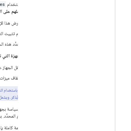
يمكنك استخدام
es
يستند عملهم على ال
يفرض هذا الإع
يتم تثبيت التطبيقات
تحدِّد هذه ال
لإدارة
الأجهزة التي 
لقفل الجهاز 
لإيقاف ميزات 
نقطة رئيسية:
(EMM) بأقل جهد يُذكر. ويشمل ذلك إعدادات السياسة الجديدة لأحدث إصدارات Android عند طرحها.
المستخدم المحدَّد. بعد تلقّي تطبيق droid Device Policy
تتوفّر قائمة كاملة 