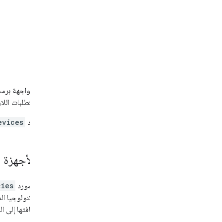
تستخدم واجهة برمجة الت
توفير المتطلبات اللازمة، وهي عملية تتضمّن 
يمثِّل مورد
evices
إدارة الأجهزة
يتيح لك مورد
cies
طريق إضافتها إلى ال