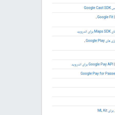
Googl
G
،
ندروید
Google Pla
،
وید
 ML Kit