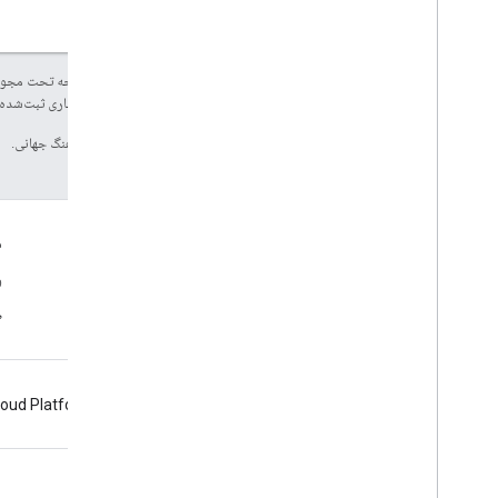
جز در مواردی که غیر از این ذکر شده باشد،‌محتوای این صفحه تحت مجو
سایت Google Developers‏
مراجعه کنید. جاوا علامت تجاری ثبت‌شده Oracle و/یا شرکت‌های وابسته به آن است
تاریخ آخرین به‌روزرسانی 2025-08-08 به‌وقت ساعت هماهنگ جهانی.
اتصال، اتصال، اتصال
م
وبلاگ توسعه دهندگان اندروید
و
اخبار و نکات را از طریق ایمیل دریافت کنید
ط
loud Platform
Firebase
Chrome
Android
شرایط
حریم خصوصی
Manage cookies