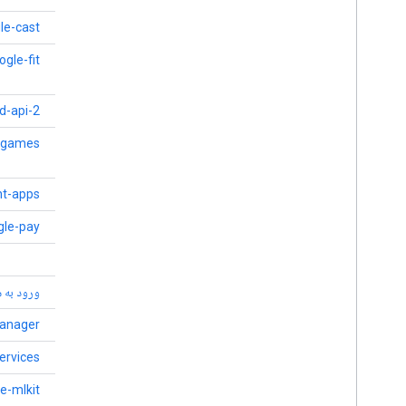
le-cast
Google Cast
ogle-fit
Google Fit
d-api-2
Google Maps SDK
خدمات بازی های Google Play
y-games
nt-apps
Google Play Instant
gle-pay
Google Pay API
Google Pay for Passes
ورود به سیستم گوگل
ورود به 
گوگل تگ منیجر
anager
مکان و زمینه
ervices
کیت ام ال
e-mlkit