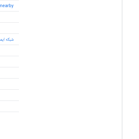
همین نزدیکی
-nearby
پیچیدگی رمز عبور
reCAPTCHA
SafetyNet
شبکه ایم
Sleep API
SMS Retriever API
TensorFlow Lite در خدمات Play
چشم انداز
کیف پول
پوشیدنی