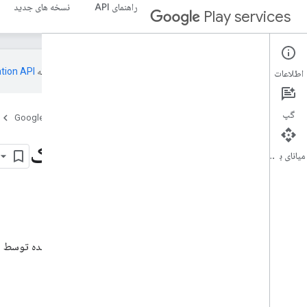
راهنمای API
نسخه های جدید
Play services
این صفحه به‌وسیله
اطلاعات
گپ
صفحه اصلی
محصولات
Google Play services
نحوه دریافت کمک
میانای برنامه‌سازی کاربردی
در این صفحه
ژنرال
مخصوص SDK
منابع پشتیبانی زیر برای SDK های ارائه شده توسط سرویس های Google Play در دسترس است.
ژنرال