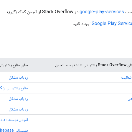
رچسب
google-play-services
در Stack Overflow از انجمن کمک بگیرید.
ایجاد کنید.
شده توسط انجمن
سایر منابع پشتیبان
فعالیت
ردیاب مشکل
منابع پشتیبانی از SDK تبلیغات موبایل
هی
ردیاب مشکل
ردیاب مشکل
انجمن توسعه دهندگان 
پشتیبانی Firebase