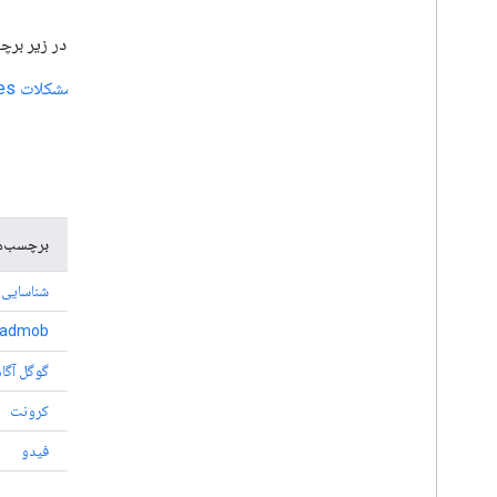
برای سؤالات کدنویسی، با پرسیدن سؤالی در زیر ب
برای ثبت یک اشکال، مشکلی را در
ردیاب مشکلات Google Play Services
مخصوص SDK
SDK
برچسب‌های Stack Overflow پشتیبانی 
تشخیص فعالیت
شناسایی 
admob
AdMob
آگاهی
گوگل آگا
کرونت
کرونت
FIDO
فیدو
Firebase