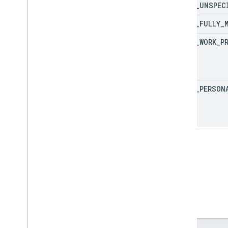
SCOPE
_
UNSPEC
Configura notificaciones de Pub
/
Sub
Iframe de Zero-touch
SCOPE
_
FULLY
_
Modo perdido
SCOPE
_
WORK
_
P
Cómo administrar apps
Asistencia sobre la administración de
apps
Cómo controlar las actualizaciones de
SCOPE
_
PERSON
apps
Compatibilidad con aplicaciones web
Cómo admitir configuraciones
administradas
Recuperar comentarios de apps
Cómo depurar las instalaciones y
actualizaciones de apps
Políticas de ejemplo
Dispositivos con perfiles de trabajo
Dispositivos completamente
administrados
Dispositivos exclusivos