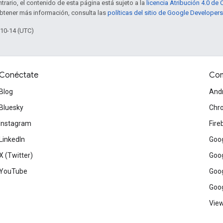
trario, el contenido de esta página está sujeto a la
licencia Atribución 4.0 d
obtener más información, consulta las
políticas del sitio de Google Developers
-10-14 (UTC)
Conéctate
Com
Blog
And
Bluesky
Chr
Instagram
Fire
LinkedIn
Goog
X (Twitter)
Goog
YouTube
Goog
Goog
View