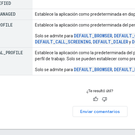
IFIED
MANAGED
Establece la aplicación como predeterminada en di
ROFILE
Establece la aplicación como predeterminada del perf
DEFAULT_BROWSER
DEFAULT_
Solo se admite para
,
DEFAULT_CALL_SCREENING
DEFAULT_DIALER
D
,
y
AL
_
PROFILE
Establece la aplicación como la predeterminada del p
perfil de trabajo. Solo se pueden establecer como p
DEFAULT_BROWSER
DEFAULT_
Solo se admite para
,
¿Te resultó útil?
Enviar comentarios