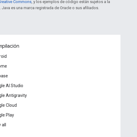
e Creative Commons
, y los ejemplos de código están sujetos a la
. Java es una marca registrada de Oracle o sus afiliados.
pilación
roid
ome
base
le AI Studio
le Antigravity
le Cloud
le Play
 all