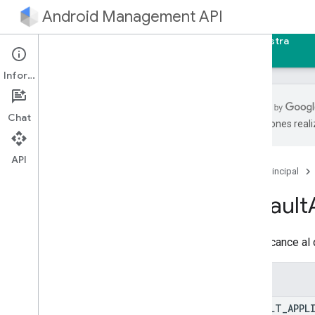
Android Management API
Página principal
Guías
Referencia
Muestra
Información
Chat
traducciones real
Introducción
Guía de inicio rápido
API
Página principal
Guía para programadores
Default
Crea una cuenta de servicio
Crea una empresa
Es el alcance al 
Crear una política
Configura reglas de cumplimiento de
políticas
Enums
Integración con el SDK de AMAPI
Aprovisiona un dispositivo
DEFAULT
_
APPL