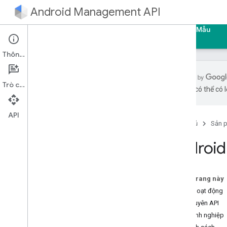
Android Management API
Trang chủ
Hướng dẫn
Tài liệu tham khảo
Mẫu
Thông tin
Trò chuyện
bằng AI có thể có l
Giới thiệu
Bắt đầu nhanh
API
Trang chủ
Sản 
Sử dụng máy chủ MCP Android
Management API
Androi
Hướng dẫn dành cho nhà phát triển
Tạo một tài khoản dịch vụ
Trên trang này
Tạo mối liên kết với doanh nghiệp
Cách hoạt động
Nâng cấp một doanh nghiệp
Tài nguyên API
Nâng cấp tài khoản người dùng trên
Doanh nghiệp
thiết bị