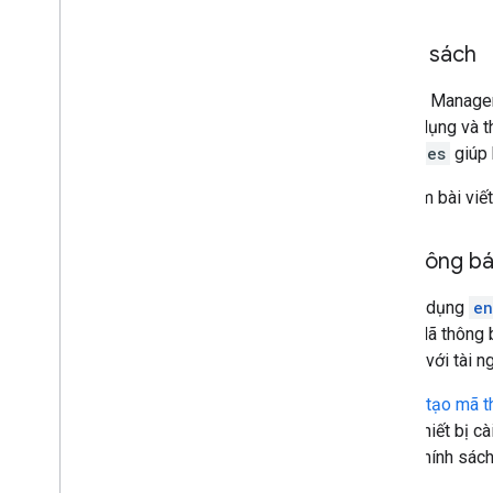
Chính sách
Android Managem
lý ứng dụng và th
policies
giúp 
Hãy xem bài viế
Mã thông bá
Bạn sử dụng
en
phép. Mã thông b
liên kết với tài 
Sau khi
tạo mã t
phép
. Thiết bị 
ký, thì chính sá