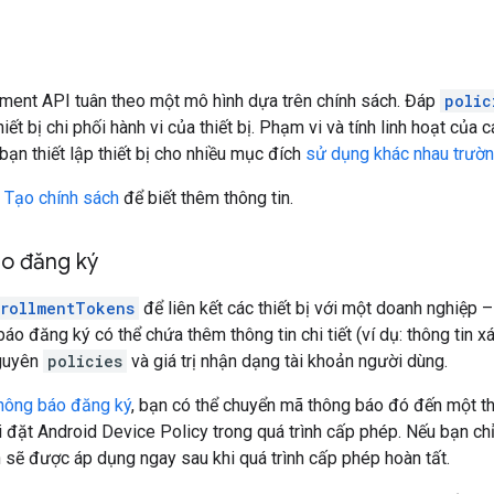
ent API tuân theo một mô hình dựa trên chính sách. Đáp
polic
iết bị chi phối hành vi của thiết bị. Phạm vi và tính linh hoạt của
bạn thiết lập thiết bị cho nhiều mục đích
sử dụng khác nhau trườ
t
Tạo chính sách
để biết thêm thông tin.
o đăng ký
rollmentTokens
để liên kết các thiết bị với một doanh nghiệp 
áo đăng ký có thể chứa thêm thông tin chi tiết (ví dụ: thông tin x
nguyên
policies
và giá trị nhận dạng tài khoản người dùng.
hông báo đăng ký
, bạn có thể chuyển mã thông báo đó đến một th
cài đặt Android Device Policy trong quá trình cấp phép. Nếu bạn ch
ch sẽ được áp dụng ngay sau khi quá trình cấp phép hoàn tất.