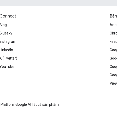
Connect
Bản
Blog
And
Bluesky
Chr
Instagram
Fire
LinkedIn
Goog
X (Twitter)
Goog
YouTube
Goog
Goog
View
 Platform
Google AI
Tất cả sản phẩm