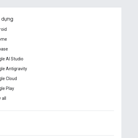
 dựng
roid
ome
base
le AI Studio
le Antigravity
le Cloud
le Play
 all