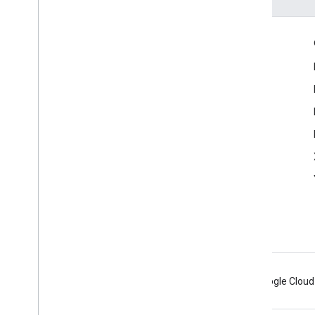
Tương tác
Google Developer Program
Google Developer Groups
Google Developer Experts
Accelerators
Google Cloud & NVIDIA
Android
Chrome
Firebase
Google Cloud