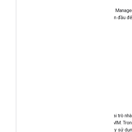
dùng
Cơ chế tin cậy thiết bị của Android
Android Managem
Enterprise
hàng ban đầu đến 
Các tín hiệu tin cậy hiện có của thiết bị
Đăng ký quyền truy cập vào tín hiệu tin
cậy của thiết bị
Quản lý ứng dụng tuỳ chỉnh
Ghi chú phát hành SDK AMAPI
Quản lý ứng dụng
Hỗ trợ quản lý ứng dụng
Kiểm soát bản cập nhật ứng dụng
Hỗ trợ ứng dụng web
Hỗ trợ cấu hình được quản lý
Truy xuất phản hồi từ ứng dụng
Gỡ lỗi cài đặt và cập nhật ứng dụng
Trong vai trò nh
Ví dụ về chính sách
khiển EMM. Trong
Thiết bị có hồ sơ công việc
dụng này sử dụng