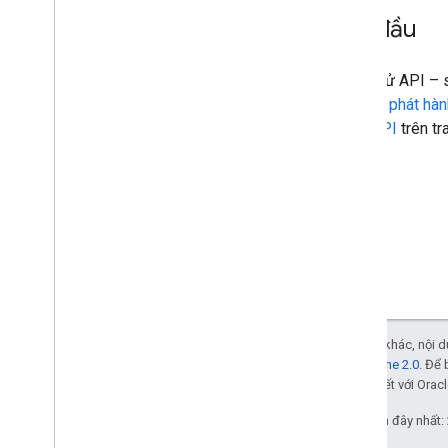
Bắt đầu
Kiểm thử API –
thiết để
phát hàn
khảo API
trên tr
Trừ phi có lưu ý khác, nội
Giấy phép Apache 2.0
. Để 
các đơn vị liên kết với Oracl
Cập nhật lần gần đây nhất: