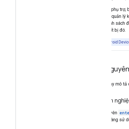
Thiết bị được quản lý hoàn toàn
Thiết bị chuyên dụng
Ở phần phụ trợ, 
Cấu hình mạng
nguyên quản lý k
các chính sách đ
Thông tin bổ sung
trên thiết bị đó.
Ghi chú phát hành
Tìm hiểu về tình trạng bảo mật
Lưu ý:
Android Device
Hướng dẫn dành cho EMM hiện có
Phản hồi và hỗ trợ
Cách sử dụng được phép
Tài nguyên
Điều khoản dịch vụ
Tham gia Cộng đồng EMM
Phần này mô tả 
Doanh nghi
Tài nguyên
ent
khách hàng sử dụ
nghiệp.