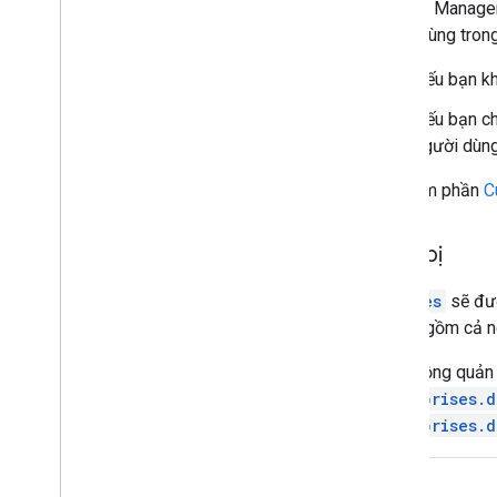
Android Managem
người dùng tron
Nếu bạn kh
Nếu bạn chỉ
người dùng 
Hãy xem phần
C
Thiết bị
devices
sẽ đượ
bị, bao gồm cả ng
Hoạt động quản l
enterprises.
enterprises.d