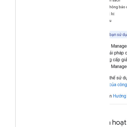
Chính sách
Tạo chính sách
Mã thông báo 
Thiết lập các quy tắc tuân thủ chính
sách
Thiết bị
Cấp phép cho một thiết bị
Bắt đầu
Xoá sạch và huỷ cấp phép thiết bị
Thiết lập thông báo Pub
/
Sub
Lưu ý:
Nếu bạn sử d
iframe không tiếp xúc
Android Manage
Chế độ thất lạc
dựng giải pháp c
Phân đoạn mạng 5G
nhà cung cấp giả
Phát hiện hồ sơ công việc
Android Manage
Chất lượng chính sách mật khẩu
Chế độ cài đặt mặc định của ứng dụng
Bạn có thể sử d
Quản lý vai trò của ứng dụng
sở hữu của công
SDK AMAPI
Hãy xem
Hướng 
Tích hợp với SDK AMAPI
Ứng dụng tiện ích và lệnh cục bộ
Di chuyển các thiết bị hiện có sang
AMAPI
Cách hoạt
Chuẩn bị môi trường và đăng ký người