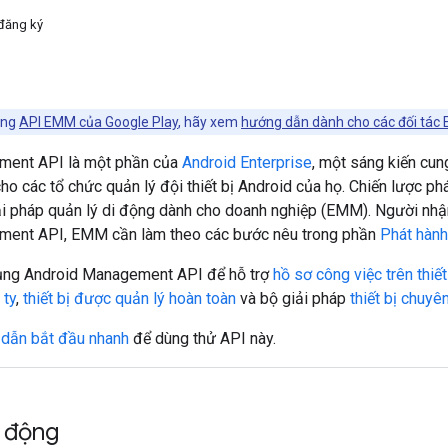
đăng ký
ụng
API EMM của Google Play
, hãy xem
hướng dẫn dành cho các đối tác 
ment API là một phần của
Android Enterprise
, một sáng kiến cun
ho các tổ chức quản lý đội thiết bị Android của họ. Chiến lược p
i pháp quản lý di động dành cho doanh nghiệp (EMM). Người nhận
ment API, EMM cần làm theo các bước nêu trong phần
Phát hàn
ụng Android Management API để hỗ trợ
hồ sơ công việc trên thiết
 ty
,
thiết bị được quản lý hoàn toàn
và bộ giải pháp
thiết bị chuyê
dẫn bắt đầu nhanh
để dùng thử API này.
 động