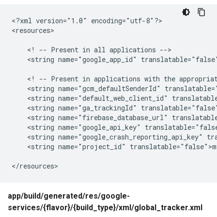
<?xml version="1.0" encoding="utf-8"?>

<resources>

    <! -- Present in all applications -->

    <string name="google_app_id" translatable="false"
    <! -- Present in applications with the appropriat
    <string name="gcm_defaultSenderId" translatable="
    <string name="default_web_client_id" translatable
    <string name="ga_trackingId" translatable="false"
    <string name="firebase_database_url" translatable
    <string name="google_api_key" translatable="fals
    <string name="google_crash_reporting_api_key" tr
    <string name="project_id" translatable="false">my
</resources>
app/build/generated/res/google-
services/{flavor}/{build_type}/xml/global_tracker.xml