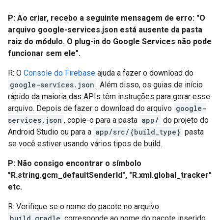
P: Ao criar, recebo a seguinte mensagem de erro: "O
arquivo google-services.json está ausente da pasta
raiz do módulo. O plug-in do Google Services não pode
funcionar sem ele".
R: O
Console do Firebase
ajuda a fazer o download do
google-services.json
. Além disso, os guias de início
rápido da maioria das APIs têm instruções para gerar esse
arquivo. Depois de fazer o download do arquivo
google-
services.json
, copie-o para a pasta
app/
do projeto do
Android Studio ou para a
app/src/{build_type}
pasta
se você estiver usando vários tipos de build.
P: Não consigo encontrar o símbolo
"R.string.gcm_defaultSenderId", "R.xml.global_tracker"
etc.
R: Verifique se o nome do pacote no arquivo
build.gradle
corresponde ao nome do pacote inserido