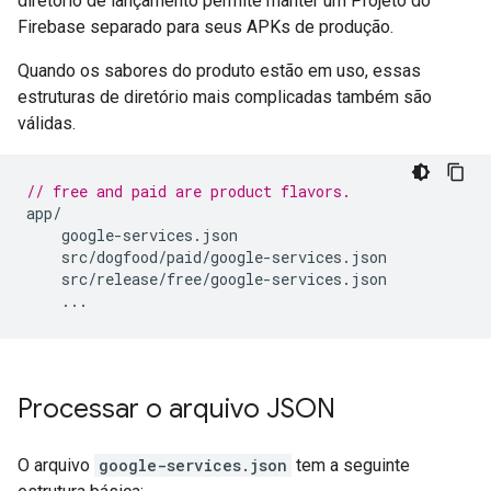
diretório de lançamento permite manter um Projeto do
Firebase separado para seus APKs de produção.
Quando os sabores do produto estão em uso, essas
estruturas de diretório mais complicadas também são
válidas.
// free and paid are product flavors.
app
/
google
-
services
.
json
src
/
dogfood
/
paid
/
google
-
services
.
json
src
/
release
/
free
/
google
-
services
.
json
...
Processar o arquivo JSON
O arquivo
google-services.json
tem a seguinte