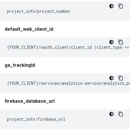
project_info/project_number
default_web_client_id
:
{
YOUR_CLIENT
}
/
oauth_client
/
client_id
(
client_type
==
ga_trackingId
:
{YOUR_CLIENT}/services/analytics-service/analytics_p
firebase_database_url
:
project_info/firebase_url