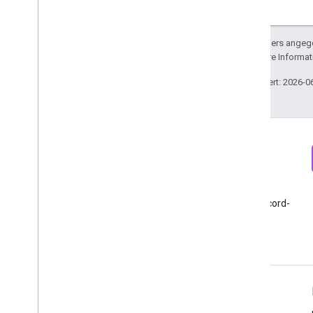
Sofern nicht anders angege
lizenziert. Weitere Informa
Zuletzt aktualisiert: 2026-0
Newsletter
Discord
Newsletter für Google
Google Analytics Discord-
Analytics-Entwickler
Server beitreten
abonnieren
Ressourcen