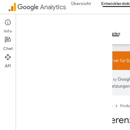
Übersicht
Entwicklerdok
Analytics
Entwicklerdokumentation
Info
Leitfäden
Referenzen
Bibliotheken und Samples
Chat
MCP-Server für Go
API
Admin API
Clientbibliotheken
KI-Übersetzungen 
Data API
Clientbibliotheken
Startseite
Produ
Referen
Measurement Protocol
Demos und Tools