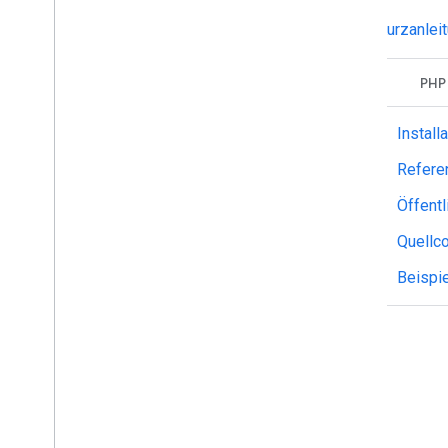
Big
Query Export
In der
Kurzanlei
E-Commerce-Beispieldaten
Beispieldaten für Gaming-App
Java
PHP
Install
Refere
Öffentl
Quellco
Beispi