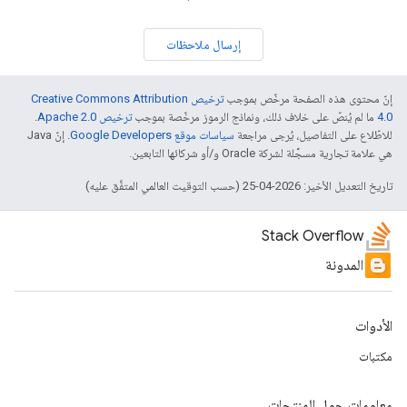
إرسال ملاحظات
إنّ محتوى هذه الصفحة مرخّص بموجب
ترخيص Creative Commons Attribution
4.0‏
ما لم يُنصّ على خلاف ذلك، ونماذج الرموز مرخّصة بموجب
ترخيص Apache 2.0‏
.
للاطّلاع على التفاصيل، يُرجى مراجعة
سياسات موقع Google Developers‏
. إنّ Java
هي علامة تجارية مسجَّلة لشركة Oracle و/أو شركائها التابعين.
تاريخ التعديل الأخير: 2026-04-25 (حسب التوقيت العالمي المتفَّق عليه)
Stack Overflow
المدونة
الأدوات
مكتبات
معلومات حول المنتجات