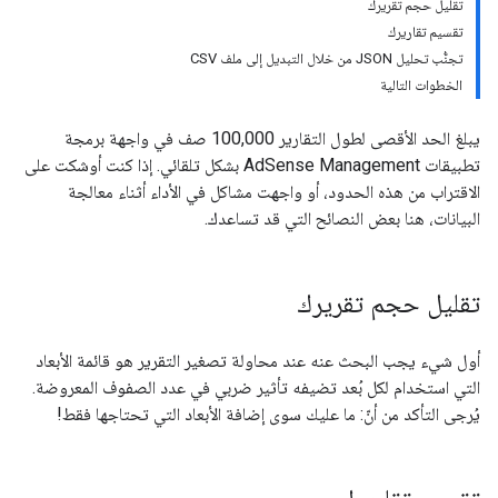
تقليل حجم تقريرك
تقسيم تقاريرك
تجنُّب تحليل JSON من خلال التبديل إلى ملف CSV
الخطوات التالية
يبلغ الحد الأقصى لطول التقارير 100,000 صف في واجهة برمجة
تطبيقات AdSense Management بشكل تلقائي. إذا كنت أوشكت على
الاقتراب من هذه الحدود، أو واجهت مشاكل في الأداء أثناء معالجة
البيانات، هنا بعض النصائح التي قد تساعدك.
تقليل حجم تقريرك
أول شيء يجب البحث عنه عند محاولة تصغير التقرير هو قائمة الأبعاد
التي استخدام لكل بُعد تضيفه تأثير ضربي في عدد الصفوف المعروضة.
يُرجى التأكد من أنّ: ما عليك سوى إضافة الأبعاد التي تحتاجها فقط!