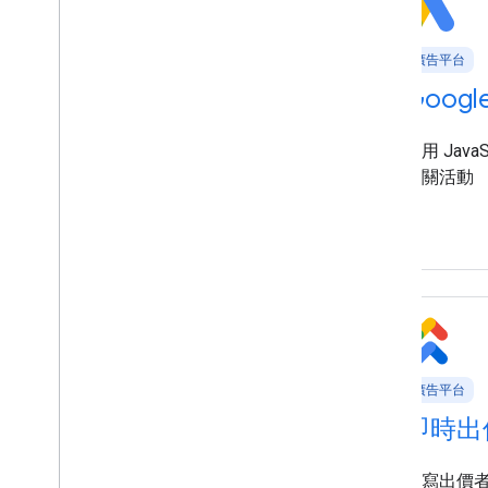
廣告平台
廣告平台
Google Ads API
Googl
透過程式輔助介面，大規模自動管理
使用 JavaS
Google Ads 廣告活動、帳戶和報表。
相關活動
廣告平台
廣告平台
Real-time Bidding API
即時出
出價工具可藉此管理與 Google 的 RTB
編寫出價