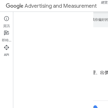
總覽
Advertising and Measurement
Google 會運用 AI 技術將內容翻譯成你
資訊
即時通訊
API
廣告平台
廣告主可透過工具和 API，以程式輔助方式管理、出價
表。