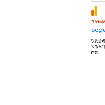
評估與數據分析
評估與數據
Data Manager API
Google
只要一次呼叫，就能將目標對象和轉換
存取及管理 G
資料傳送至多項 Google 廣告產品。存
便製作自
取機密比對和加密功能。
化作業。
評估與數據分析
Google Marketing