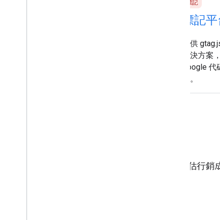
標記
標記
代碼管理工具 API
標記平
可管理 Google 代碼管理工具的設定資
提供 gtag
料，包括帳戶、容器、代碼、觸發條
解決方案
件、變數和使用者權限。
Googl
估。
評估與數據分析
相關產品和 API 可用於分析廣告活動成效、評估行
安全。