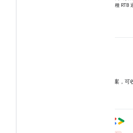
整合，包括端點、QPS 配額、預先指
一種 RTB
定設定，以及廣告素材提交和狀態。
標記
用於部署及管理網站和應用程式代碼的解決方案，可