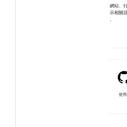
Google Ad Manager 發布商專用的廣告
在網站、
代碼程式庫，可動態建立廣告請求，並
顯示相關
在網頁上顯示廣告。
益。
網誌
如要查看公告，請造訪我們的
使用
網誌。
意見回饋