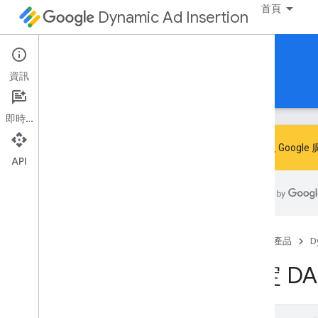
首頁
Dynamic Ad Insertion
Chromecast 專用的 IMA DAI SDK
資訊
指南
參考資料
下載
即時通訊
歡迎加入
Googl
API
設定 DAI 專用的 IMA SDK
Discover
查看 SDK 支援和相容性
首頁
產品
D
設定 DA
開發
寫入寄件者應用程式
支援可略過廣告