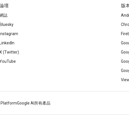
論壇
版
網誌
And
Bluesky
Chr
Instagram
Fire
LinkedIn
Goog
X (Twitter)
Goog
YouTube
Goog
Goog
View
 Platform
Google AI
所有產品