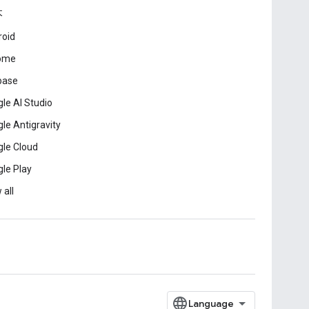
本
roid
ome
base
le AI Studio
le Antigravity
le Cloud
le Play
 all