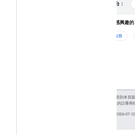
監聽 IMA 事件
選取平台：
運用 PPS 改善廣告活動
選取您感興趣的 
完整服務
除非另有註明，否則本頁
和/或其關聯企業的註冊商
上次更新時間：2026-07-1