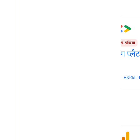
टैग-प्रक्रिया
टैग-प्रक्रिया
Tag Manager एपीआई
टैग प्लैट
सहायता पाएं
सहायता प
मेज़रमेंट और ऐनालिटिक्स