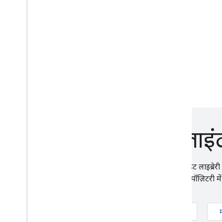
Google Ad Manager
Display & Video 360
Data Manager API
ओपन सोर्स और क्लाइंट ल
क्या आपको हमारे किसी ओपन सोर्स प्रोजेक्ट या क्लाइंट लाइब्रे
तौर पर कोई समस्या दर्ज करें या GitHub पर हमारी रिपॉज़िटरी में 
Google Ads
Google Analytics