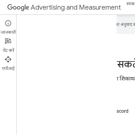
खास
Advertising and Measurement
Google आपकी पसंदीदा भाषा में कॉन्टेंट का अनुवाद कर
जानकारी
चैट करें
हम आपकी किस तरह मदद कर सकते 
एपीआई
सहायता पाने, कम्यूनिटी में शामिल होने, सुझाव/राय देने या शिकाय
वार्तालाप में शामिल हों
अन्य डेवलपर और हमारी टीम से चैट करने के लिए, Discord
सेक्शन पर जाएं.