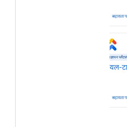
सहायता पाएं
सहायता प
विज्ञापन प्लैटफ़ॉर्म
विज्ञापन प्लैटफ़
Real-time Bidding API
रीयल-टा
सहायता पाएं
सहायता प
टैग-प्रक्रिया