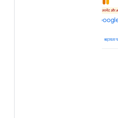
मेज़रमेंट और ऐनालिटिक्स
मेज़रमेंट और 
Data Manager API
Google
सहायता पाएं
सहायता प
मेज़रमेंट और Analytics
Google Marketing
Platform Admin API
सहायता पाएं