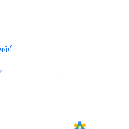
फ़ॉर्म
ाएं