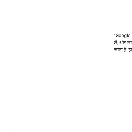
हम Discord पर हैं!
अन्य डेवलपर और हमारी टीम के सदस्यों से जुड़ें. आधिकारिक Googl
Measurement Discord सर्वर पर, सुझाव/राय दें, सवाल पूछें, और लाइ
इस्तेमाल कम्यूनिटी से जुड़ने, इवेंट, और चर्चाओं के लिए किया जाता है. इस
तकनीकी सहायता पाने के लिए नहीं किया जाता.
हमारी कम्यूनिटी में शामिल हों और इन विषयों पर चर्चा करें:
Google Analytics
Google Ads
Google AdMob