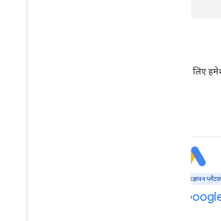
हम आपकी मदद के लिए हमेशा त
विज्ञापन प्लैटफ़ॉर्म
विज्ञापन प्लैटफ़ॉर्म
विज्ञापन प्लैटफ़
Google Ads API
Google 