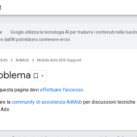
t
Google utilizza la tecnologia AI per tradurre i contenuti nella tua li
e dall'AI potrebbero contenere errori.
dotti
AdMob
Mobile Ads SDK Support
roblema
questa pagina devi
effettuare l'accesso
.
are la
community di assistenza AdMob
per discussioni tecniche 
 Ads.