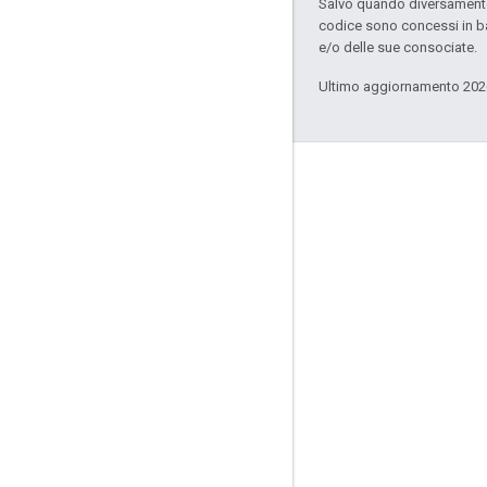
Salvo quando diversamente 
codice sono concessi in b
e/o delle sue consociate.
Ultimo aggiornamento 202
Coinvolgi
Google Developer Program
Google Developer Groups
Google Developer Experts
Accelerators
Google Cloud & NVIDIA