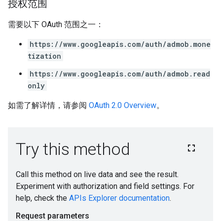
授权范围
需要以下 OAuth 范围之一：
https://www.googleapis.com/auth/admob.mone
tization
https://www.googleapis.com/auth/admob.read
only
如需了解详情，请参阅
OAuth 2.0 Overview
。