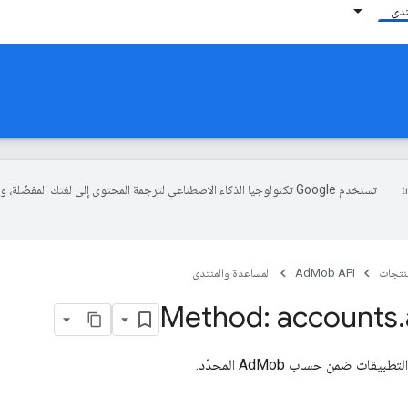
تدى
تستخدم Google تكنولوجيا الذكاء الاصطناعي لترجمة المحتوى إلى لغتك المفضّلة، 
منتجات
AdMob API
المساعدة والمنتدى
Method: accounts
.
قات ضمن حساب AdMob المحدّد.