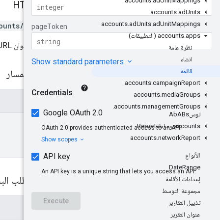
accounts
.
ad
Unit
Mappings
طلب HTTP
accounts
.
ad
Units
accounts
.
ad
Units
.
ad
Unit
Mappings
ounts/*}/apps
apps (التطبيقات)
.
accounts
يستخدم عنوان URL بنية
نظرة عامة
انشاء
قائمة
مَعلمات المسار
accounts
.
campaign
Report
accounts
.
media
Groups
المعلمات
.
accounts
.
management
Groups
توسAb
ABs
parent
accounts
.
وساطةReport
accounts
.
network
Report
الأنواع
Date
Range
مَعلمات طلب ال
إعدادات الأقلمة
مجموعة التوسط
تذييل التقارير
المعلمات
عنوان التقرير