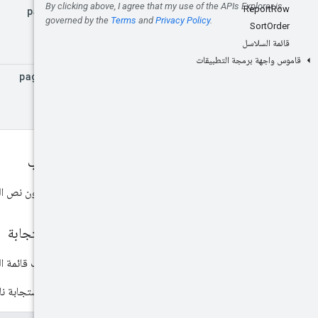
Report
Row
page
Size
Sort
Order
قائمة السلاسل
قاموس واجهة برمجة التطبيقات
page
Token
نص الطلب
يجب أن يكون نص الط
نص الاستجابة
ردّ على طلب قائمة ا
إذا كانت الاستجابة ن