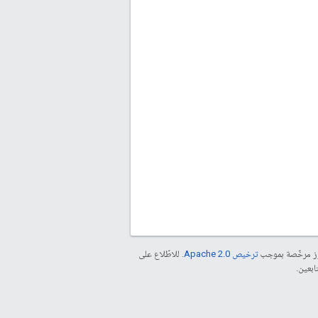
موز مرخّصة بموجب
ترخيص Apache 2.0‏
. للاطّلاع على