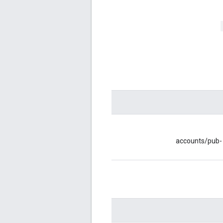
الحقل مطلوب. اسم المورد للحساب الذي سيتم عرض التطبيقات فيه مثال: accounts/pub-