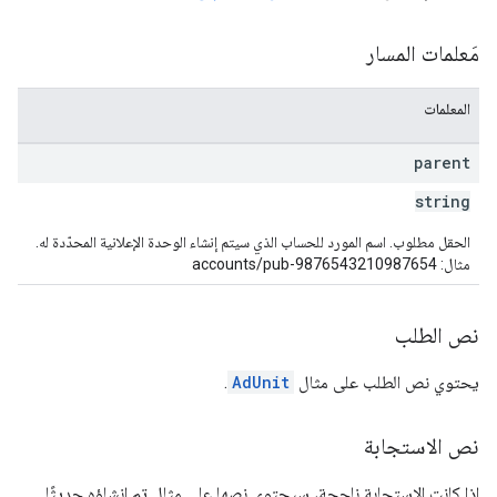
مَعلمات المسار
المعلمات
parent
string
الحقل مطلوب. اسم المورد للحساب الذي سيتم إنشاء الوحدة الإعلانية المحدّدة له.
مثال: accounts/pub-9876543210987654
نص الطلب
يحتوي نص الطلب على مثال
AdUnit
.
نص الاستجابة
إذا كانت الاستجابة ناجحة، سيحتوي نصها على مثال تم إنشاؤه حديثًا