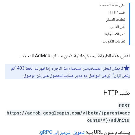
على هذه الصفحة
طلب HTTP
مَعلمات المسار
نص الطلب
نص الاستجابة
نطاقات الأذونات
تنشئ هذه الطريقة وحدة إعلانية ضمن حساب AdMob المحدّد.
لا يمكن لبعض المستخدِمين استخدام هذا الإجراء. إذا ظهر لك الخطأ 403 "تم
رفض الإذن"، يُرجى التواصل مع مدير حسابك للحصول على إذن الوصول.
طلب HTTP
POST
https://admob.googleapis.com/v1beta/{parent=acc
ounts/*}/adUnits
يستخدم عنوان URL بنية
تحويل الترميز إلى gRPC
.