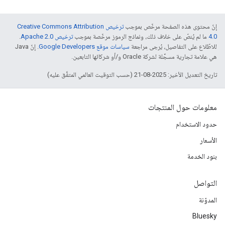
إنّ محتوى هذه الصفحة مرخّص بموجب
ترخيص Creative Commons Attribution
4.0‏
ما لم يُنصّ على خلاف ذلك، ونماذج الرموز مرخّصة بموجب
ترخيص Apache 2.0‏
.
للاطّلاع على التفاصيل، يُرجى مراجعة
سياسات موقع Google Developers‏
. إنّ Java
هي علامة تجارية مسجَّلة لشركة Oracle و/أو شركائها التابعين.
تاريخ التعديل الأخير: 2025-08-21 (حسب التوقيت العالمي المتفَّق عليه)
معلومات حول المنتجات
حدود الاستخدام
الأسعار
بنود الخدمة
التواصل
المدوّنة
Bluesky