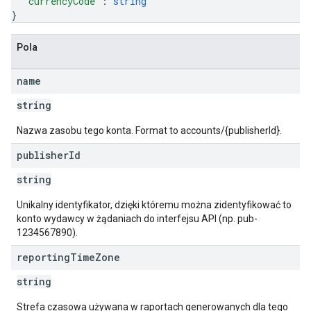
"currencyCode"
: 
string
}
Pola
name
string
Nazwa zasobu tego konta. Format to accounts/{publisherId}.
publisher
Id
string
Unikalny identyfikator, dzięki któremu można zidentyfikować to
konto wydawcy w żądaniach do interfejsu API (np. pub-
1234567890).
reporting
Time
Zone
string
Strefa czasowa używana w raportach generowanych dla tego