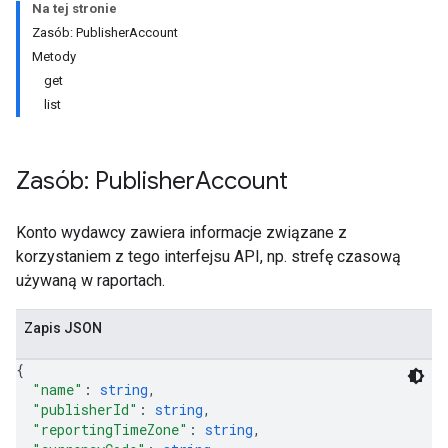
Na tej stronie
Zasób: PublisherAccount
Metody
get
list
Zasób: Publisher
Account
Konto wydawcy zawiera informacje związane z
korzystaniem z tego interfejsu API, np. strefę czasową
używaną w raportach.
Zapis JSON
{
"name"
: 
string
,
"publisherId"
: 
string
,
"reportingTimeZone"
: 
string
,