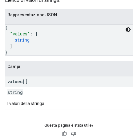
Elenco di valori di stringa.
Rappresentazione JSON
{
"values"
: 
[
string
]
}
Campi
values[]
string
I valori della stringa.
Questa pagina è stata utile?