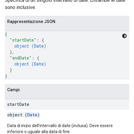
Specifica di un singolo intervallo di date. Entrambe le date
sono inclusive.
Rappresentazione JSON
{
"startDate"
: 
{
object (
Date
)
}
,
"endDate"
: 
{
object (
Date
)
}
}
Campi
start
Date
object (
Date
)
Data di inizio dell'intervallo di date (inclusa). Deve essere
inferiore o uguale alla data di fine.