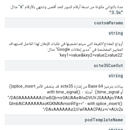
s
مدة بالثواني مكونة من تسعة أرقام كسور كحد أقصى وتنتهي بالأرقام "
" مثال:
"3.5s"
custom
Params
string
أزواج المفتاح/القيمة التي سيتم تضمينها في طلبات الإعلان لهذا الفاصل لاستهداف
المعايير المخصّصة في "مدير إعلانات Google" مثال:
'key1=value&key2=value2,value22'
scte35Cue
Out
string
بيانات بترميز Base 64 من إشارة scte35. قد يتضمّن الأمر splice_insert()
أو time_signal() . أمثلة: - with time_signal():
“/DA0AAAAAAAA///wBQb+cr0AUAAeAhxDVUVJSAAAjn/PAA
GlmbAICAAAAAAsoKGKNAIAmsnRfg==” - with splice_insert():
"/DAvAAAAAAz2///wFAAACPALv+/+AUc2s
pod
Template
Name
string