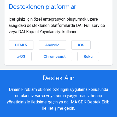
Desteklenen platformlar
İçeriğiniz için özel entegrasyon oluşturmak üzere
aşağıdaki desteklenen platformlarda DAI Full service
veya DAI Kapsül Yayınlama'yı kullanın:
HTML5
Android
iOS
tvOS
Chromecast
Roku
Destek Alın
Dinamik reklam ekleme özelliğini uygulama konusunda
sorularınız varsa veya sorun yaşıyorsanız hesap
yöneticinizle iletişime geçin ya da IMA SDK Destek Ekibi
ile iletişime geçin.