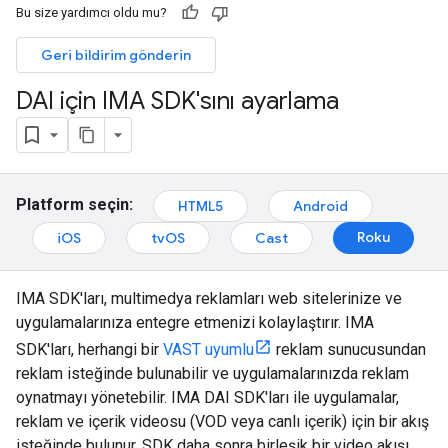
Bu size yardımcı oldu mu?
Geri bildirim gönderin
DAI için IMA SDK'sını ayarlama
Platform seçin:
HTML5
Android
Roku
iOS
tvOS
Cast
IMA SDK'ları, multimedya reklamları web sitelerinize ve
uygulamalarınıza entegre etmenizi kolaylaştırır. IMA
SDK'ları, herhangi bir
VAST uyumlu
reklam sunucusundan
reklam isteğinde bulunabilir ve uygulamalarınızda reklam
oynatmayı yönetebilir. IMA DAI SDK'ları ile uygulamalar,
reklam ve içerik videosu (VOD veya canlı içerik) için bir akış
isteğinde bulunur. SDK daha sonra birleşik bir video akışı